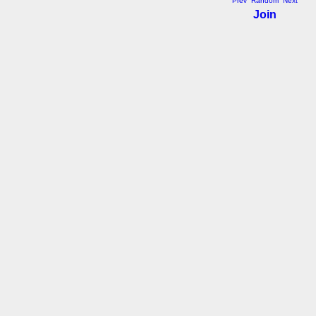
Prev
Random
Next
Join