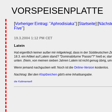
VORSPEISENPLATTE
[
Vorheriger Eintrag: "Aphrodisiaka"
] [
Startseite
] [
Nächste
Five"
]
19.3.2004 1:12 PM CET
Latein
Hat eigentlich keiner außer mir mitgekriegt, dass in der
Süddeutschen Ze
18.3. ein Artikel auf Latein stand? "Dominabiturne 'Passio''?" hieß er, sta
unten. (Nein, von meinen sieben Jahren Latein ist nicht genug übrig, um
Wenn jemand nachgucken will: Noch ist die
Online-Version
kostenlos.
Nachtrag: Bei den
Klopfzeichen
gibt's eine Inhaltsangabe.
die Kaltmamsell