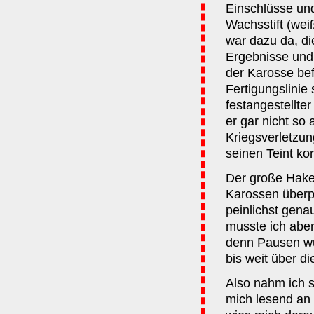
Einschlüsse un
Wachsstift (wei
war dazu da, di
Ergebnisse und 
der Karosse befe
Fertigungslinie
festangestellter
er gar nicht so 
Kriegsverletzun
seinen Teint kor
Der große Haken
Karossen überpr
peinlichst gen
musste ich aber
denn Pausen wur
bis weit über d
Also nahm ich sc
mich lesend an 