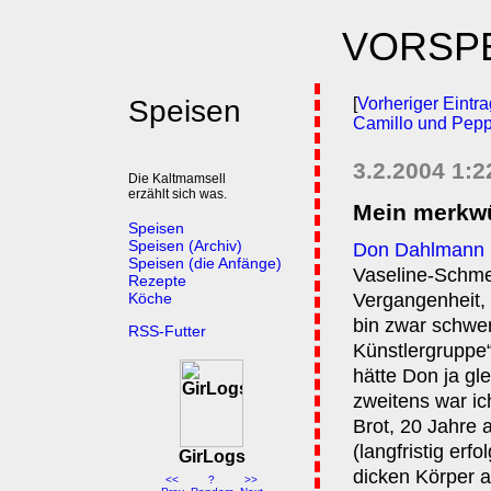
VORSP
Speisen
[
Vorheriger Eintrag
Camillo und Pep
3.2.2004 1:
Die Kaltmamsell
erzählt sich was.
Mein merkwü
Speisen
Speisen (Archiv)
Don Dahlmann
Speisen (die Anfänge)
Vaseline-Schmel
Rezepte
Köche
Vergangenheit, 
bin zwar schwer
RSS-Futter
Künstlergruppe“
hätte Don ja gl
zweitens war ic
Brot, 20 Jahre 
(langfristig er
GirLogs
dicken Körper a
<<
?
>>