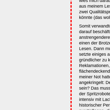
wies mich darau
aus meinem Lese
zwei Qualitätspr
könnte (das woll
Somit verwandt
darauf beschäfti
anstrengendere
einen der Brotz
Lesen. Dann mus
setzte einiges 
gründlicher zu 
Reklamationen, w
flächendeckend
meiner Not hatt
angekringelt: D
sein? Das muss
der Spritzrobot
intensiv mit La
historischer Pe