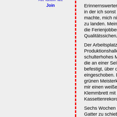
Prev
Random
Next
Join
Erinnernswerter
in der ich sons
machte, mich ni
zu landen. Mei
die Ferienjobber
Qualitätssicher
Der Arbeitsplatz
Produktionshall
schulterhohes M
die an einer Se
befestigt, über 
eingeschoben. D
grünen Meisterk
mir einen weiße
Klemmbrett mit 
Kassettenrekor
Sechs Wochen l
Gatter zu schie