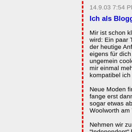
14.9.03 7:54 
Ich als Blog
Mir ist schon 
wird: Ein paar
der heutige An
eigens für dic
ungemein coole
mir einmal meh
kompatibel ich 
Neue Moden fin
fange erst dan
sogar etwas ab
Woolworth am 
Nehmen wir zum
"Independent" 