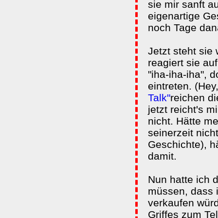
sie mir sanft 
eigenartige G
noch Tage dan
Jetzt steht si
reagiert sie a
"iha-iha-iha", 
eintreten. (He
Talk"
reichen d
jetzt reicht's m
nicht. Hätte me
seinerzeit nich
Geschichte), hä
damit.
Nun hatte ich 
müssen, dass i
verkaufen würd
Griffes zum Te