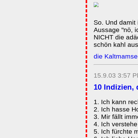
So. Und damit i
Aussage "nö, i
NICHT die adäq
schön kahl au
die Kaltmamsel
15.9.03 3:57 
10 Indizien,
1. Ich kann rec
2. Ich hasse H
3. Mir fällt im
4. Ich verstehe
5. Ich fürchte 