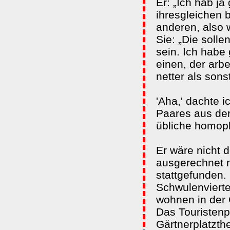
Er: „Ich hab ja
ihresgleichen 
anderen, also w
Sie: „Die solle
sein. Ich habe 
einen, der arbei
netter als sons
'Aha,' dachte i
Paares aus der 
übliche homop
Er wäre nicht d
ausgerechnet 
stattgefunden.
Schwulenviert
wohnen in der 
Das Touristen
Gärtnerplatzth