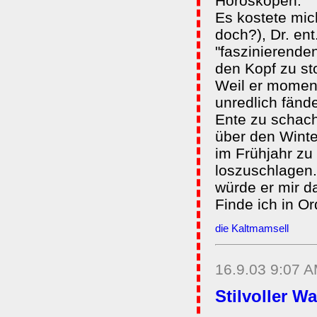
Horoskopen.
Es kostete mich
doch?), Dr. en
"faszinierende
den Kopf zu st
Weil er moment
unredlich fänd
Ente zu schach
über den Winter
im Frühjahr zu
loszuschlagen.
würde er mir d
Finde ich in O
die Kaltmamsell
16.9.03 9:07 
Stilvoller 