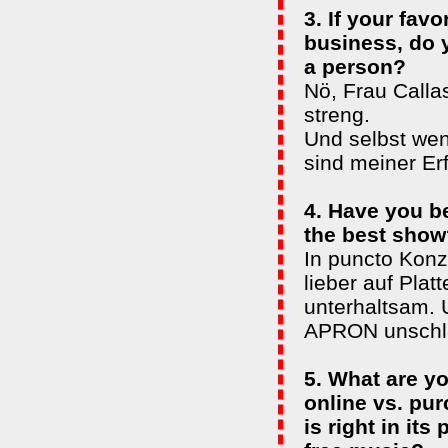
3. If your fav
business, do y
a person?
Nö, Frau Callas
streng.
Und selbst wen
sind meiner Er
4. Have you b
the best show
In puncto Konze
lieber auf Plat
unterhaltsam.
APRON unschl
5. What are y
online vs. pu
is right in it