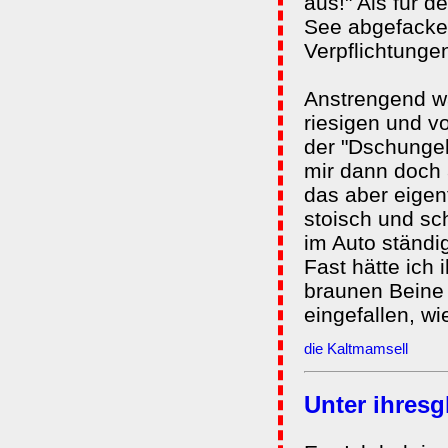
aus!" Als für 
See abgefackel
Verpflichtunge
Anstrengend wa
riesigen und v
der "Dschungel
mir dann doch 
das aber eigent
stoisch und sc
im Auto ständig
Fast hätte ich
braunen Beine g
eingefallen, w
die Kaltmamsell
Unter ihresg