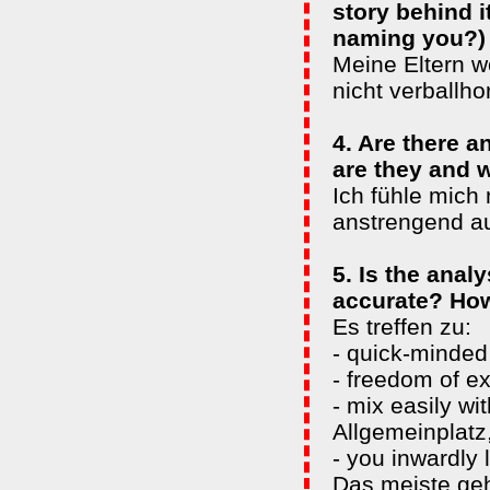
story behind i
naming you?)
Meine Eltern w
nicht verballh
4. Are there 
are they and 
Ich fühle mich
anstrengend a
5. Is the anal
accurate? How 
Es treffen zu:
- quick-minded
- freedom of e
- mix easily wi
Allgemeinplatz,
- you inwardly 
Das meiste geh