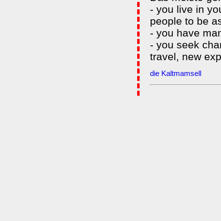
- you live in y
people to be a
- you have man
- you seek chan
travel, new ex
die Kaltmamsell