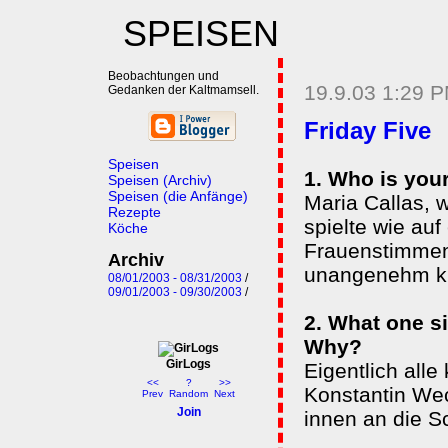
SPEISEN
Beobachtungen und
19.9.03 1:29 
Gedanken der Kaltmamsell.
Friday Five
Speisen
1. Who is you
Speisen (Archiv)
Speisen (die Anfänge)
Maria Callas, 
Rezepte
spielte wie au
Köche
Frauenstimmen 
Archiv
unangenehm kli
08/01/2003 - 08/31/2003
/
09/01/2003 - 09/30/2003
/
2. What one s
Why?
GirLogs
Eigentlich all
<<
?
>>
Konstantin Wec
Prev
Random
Next
Join
innen an die S