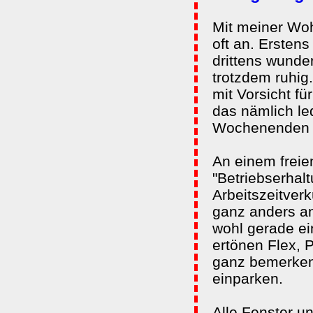
Mit meiner Wo
oft an. Erstens
drittens wunde
trotzdem ruhig.
mit Vorsicht fü
das nämlich le
Wochenenden hi
An einem freie
"Betriebserhalt
Arbeitszeitver
ganz anders a
wohl gerade ei
ertönen Flex, 
ganz bemerkens
einparken.
Alle Fenster u