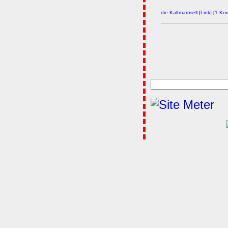
die Kaltmamsell
[
Link
] [
1 Ko