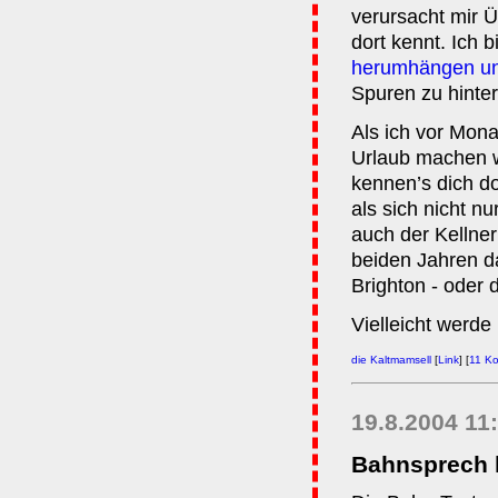
verursacht mir 
dort kennt. Ich 
herumhängen und
Spuren zu hinter
Als ich vor Mona
Urlaub machen wü
kennen’s dich do
als sich nicht n
auch der Kellner
beiden Jahren da
Brighton - oder 
Vielleicht werde
die Kaltmamsell
[
Link
] [
11 K
19.8.2004 11
Bahnsprech h