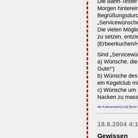
Die Bahn-Texter
Morgen hinterein
Begrüßungsdurch
„Servicewünsche
Die vielen Mögl
zu setzen, entzi
(Erbeerkuchen/
Sind „Servicewü
a) Wünsche, die 
Gute!“)
b) Wünsche des S
ein Kegelclub mit
c) Wünsche um S
Nacken zu mass
die Kaltmamsell
[
Link
] [
Kein
18.8.2004 4:
Gewissen