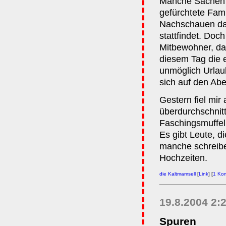
Manche Sachen l
gefürchtete Fam
Nachschauen da
stattfindet. Doc
Mitbewohner, das
diesem Tag die e
unmöglich Urlau
sich auf den Ab
Gestern fiel mir 
überdurchschnitt
Faschingsmuffel
Es gibt Leute, d
manche schreib
Hochzeiten.
die Kaltmamsell
[
Link
] [
1 Ko
19.8.2004 2:
Spuren