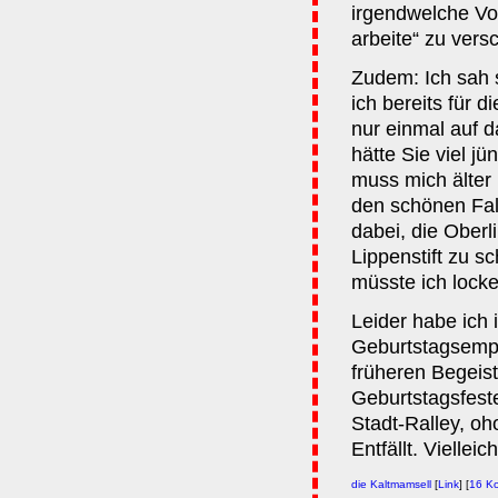
irgendwelche Vo
arbeite“ zu vers
Zudem: Ich sah s
ich bereits für 
nur einmal auf d
hätte Sie viel j
muss mich älter
den schönen Fal
dabei, die Oberl
Lippenstift zu s
müsste ich locke
Leider habe ich 
Geburtstagsempfi
früheren Begeist
Geburtstagsfeste
Stadt-Ralley, oh
Entfällt. Viellei
die Kaltmamsell
[
Link
] [
16 K