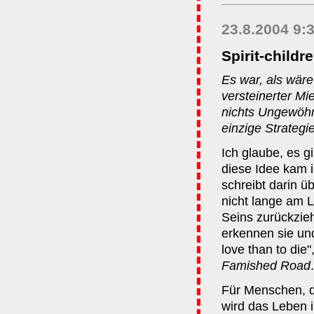
23.8.2004 9:
Spirit-childr
Es war, als wär
versteinerter M
nichts Ungewöhnl
einzige Strateg
Ich glaube, es g
diese Idee kam 
schreibt darin üb
nicht lange am L
Seins zurückzie
erkennen sie und 
love than to die"
Famished Road
.
Für Menschen, di
wird das Leben i