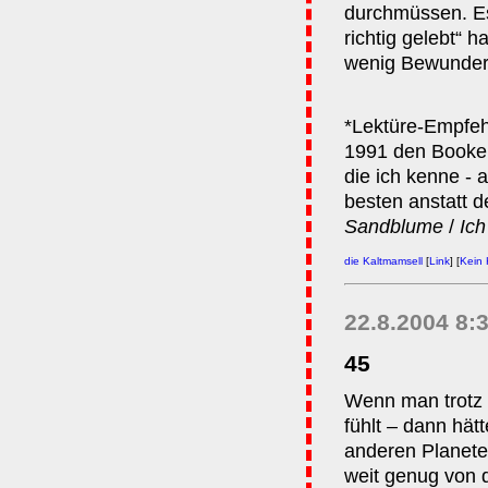
durchmüssen. Es
richtig gelebt“ h
wenig Bewunderu
*Lektüre-Empfehl
1991 den Booker
die ich kenne -
besten anstatt 
Sandblume
/
Ich
die Kaltmamsell
[
Link
] [
Kein
22.8.2004 8:
45
Wenn man trotz a
fühlt – dann hät
anderen Planete
weit genug von 