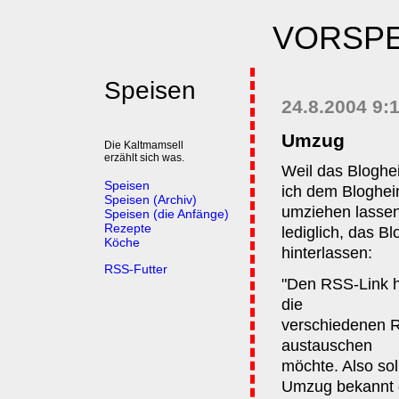
VORSPE
Speisen
24.8.2004 9:
Umzug
Die Kaltmamsell
erzählt sich was.
Weil das Bloghei
Speisen
ich dem Bloghei
Speisen (Archiv)
umziehen lassen
Speisen (die Anfänge)
Rezepte
lediglich, das 
Köche
hinterlassen:
RSS-Futter
"Den RSS-Link h
die
verschiedenen R
austauschen
möchte. Also sol
Umzug bekannt g