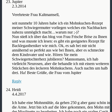
Jupiter
2.3.2014
Verehrteste Frau Kaltmamsell,
seit nunmehr 10 Jahren habe ich ein Mohnkuchen-Rezept
meiner Schwiegermutter vorliegen welches ein Nachbacken
nahezu unmöglich macht…warum nur ;-)?
Nun stieß ich über das blog von Frau Frische Brise zu Ihnen
und was musste ich lesen: es gibt ein geeignetes Rezept für
Backlegastheniker wie mich. Ok, es sah bei mir nicht
annähernd so perfekt aus wie bei Ihnen, aber es schmeckte
dem Kindsvater und wie. Hören Sie mein
Schwiegertochterherz jubilieren? Mannomann, ich hab
vielleicht Neurosen, aber die behandle ich mit einem weiteren
Stückchen des leckeren Mohnkuchens. Auch nachts um halb
drei. Ha! Beste Grüße, die Frau vom Jupiter
Reply
Heidi
4.4.2017
Ich habe eine Mohnmühle, da gehen 250 g aber ganz schön in
die Arme. Jetzt bin ich auf die Idee gekommen, den Mohn mit
der Moulinette zu bearbeiten. Ich habe noch ein uraltes Gerät