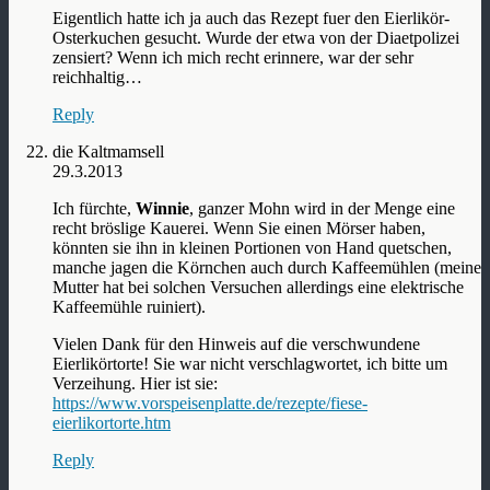
Eigentlich hatte ich ja auch das Rezept fuer den Eierlikör-
Osterkuchen gesucht. Wurde der etwa von der Diaetpolizei
zensiert? Wenn ich mich recht erinnere, war der sehr
reichhaltig…
Reply
die Kaltmamsell
29.3.2013
Ich fürchte,
Winnie
, ganzer Mohn wird in der Menge eine
recht bröslige Kauerei. Wenn Sie einen Mörser haben,
könnten sie ihn in kleinen Portionen von Hand quetschen,
manche jagen die Körnchen auch durch Kaffeemühlen (meine
Mutter hat bei solchen Versuchen allerdings eine elektrische
Kaffeemühle ruiniert).
Vielen Dank für den Hinweis auf die verschwundene
Eierlikörtorte! Sie war nicht verschlagwortet, ich bitte um
Verzeihung. Hier ist sie:
https://www.vorspeisenplatte.de/rezepte/fiese-
eierlikortorte.htm
Reply