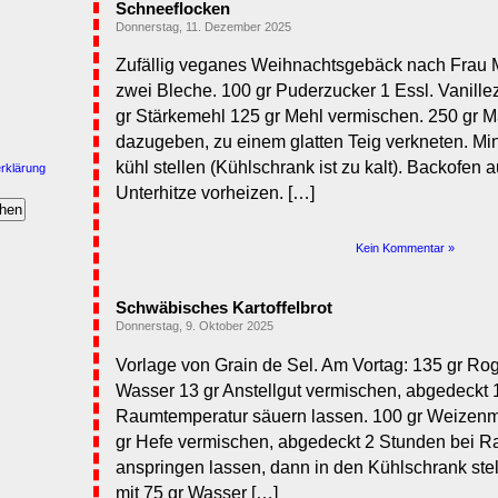
Schneeflocken
Donnerstag, 11. Dezember 2025
Zufällig veganes Weihnachtsgebäck nach Frau Mut
zwei Bleche. 100 gr Puderzucker 1 Essl. Vanille
gr Stärkemehl 125 gr Mehl vermischen. 250 gr M
dazugeben, zu einem glatten Teig verkneten. Mi
kühl stellen (Kühlschrank ist zu kalt). Backofen
rklärung
Unterhitze vorheizen. […]
Kein Kommentar »
Schwäbisches Kartoffelbrot
Donnerstag, 9. Oktober 2025
Vorlage von Grain de Sel. Am Vortag: 135 gr R
Wasser 13 gr Anstellgut vermischen, abgedeckt 
Raumtemperatur säuern lassen. 100 gr Weizenm
gr Hefe vermischen, abgedeckt 2 Stunden bei 
anspringen lassen, dann in den Kühlschrank ste
mit 75 gr Wasser […]