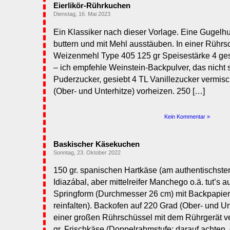
Eierlikör-Rührkuchen
Dienstag, 16. Mai 2023
Ein Klassiker nach dieser Vorlage. Eine Gugelhu
buttern und mit Mehl ausstäuben. In einer Rührs
Weizenmehl Type 405 125 gr Speisestärke 4 gest
– ich empfehle Weinstein-Backpulver, das nicht 
Puderzucker, gesiebt 4 TL Vanillezucker vermis
(Ober- und Unterhitze) vorheizen. 250 […]
Kein Kommentar »
Baskischer Käsekuchen
Sonntag, 23. Oktober 2022
150 gr. spanischen Hartkäse (am authentischsten
Idiazábal, aber mittelreifer Manchego o.ä. tut’s a
Springform (Durchmesser 26 cm) mit Backpapier 
reinfalten). Backofen auf 220 Grad (Ober- und Un
einer großen Rührschüssel mit dem Rührgerät ve
gr. Frischkäse (Doppelrahmstufe; darauf achten, 