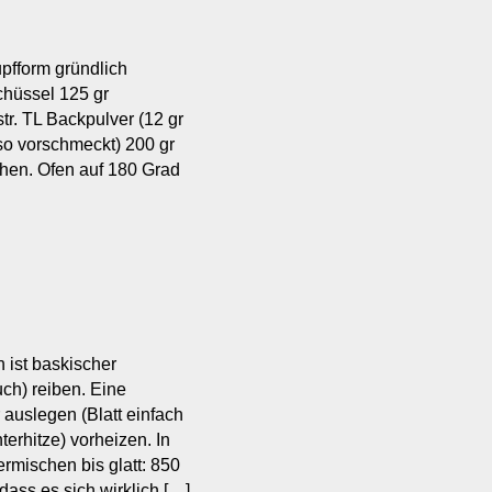
pfform gründlich
chüssel 125 gr
r. TL Backpulver (12 gr
so vorschmeckt) 200 gr
chen. Ofen auf 180 Grad
 ist baskischer
uch) reiben. Eine
auslegen (Blatt einfach
terhitze) vorheizen. In
rmischen bis glatt: 850
dass es sich wirklich […]