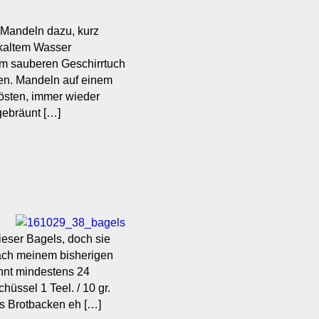
 Mandeln dazu, kurz
 kaltem Wasser
em sauberen Geschirrtuch
zen. Mandeln auf einem
rösten, immer wieder
gebräunt […]
dieser Bagels, doch sie
nach meinem bisherigen
nnt mindestens 24
üssel 1 Teel. / 10 gr.
rs Brotbacken eh […]