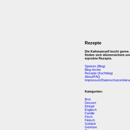
Rezepte
Die Kaltmamsell kocht gerne.
finden sich idiotensichere un
erprobte Rezepte.
Speisen (Blog)
Blog-Archiv
Rezepte (Kochblog)
About/FAQ
Impressum/Datenschutzerkläru
Kategorien:
Brot
Dessert
Eintopf
Englisch
Familie
Fisch
Fleisch
Gebäck
Gemüse