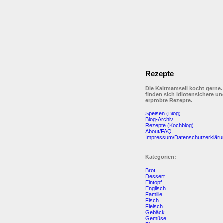
Rezepte
Die Kaltmamsell kocht gerne.
finden sich idiotensichere un
erprobte Rezepte.
Speisen (Blog)
Blog-Archiv
Rezepte (Kochblog)
About/FAQ
Impressum/Datenschutzerkläru
Kategorien:
Brot
Dessert
Eintopf
Englisch
Familie
Fisch
Fleisch
Gebäck
Gemüse