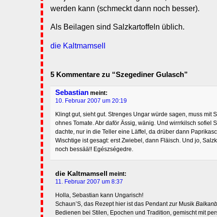
werden kann (schmeckt dann noch besser).
Als Beilagen sind Salzkartoffeln üblich.
die Kaltmamsell
5 Kommentare zu “Szegediner Gulasch”
Sebastian
meint:
10. Februar 2007 um 20:19
Klingt gut, sieht gut. Strenges Ungar würde sagen, muss mit S
ohnes Tomate. Abr daför Ässig, wänig. Und wirrrkilsch sofiel
dachte, nur in die Teller eine Läffel, da drüber dann Paprikas
Wischtige ist gesagt: erst Zwiebel, dann Fläisch. Und jo, Salz
noch bessää!! Egészségedre.
die Kaltmamsell
meint:
11. Februar 2007 um 8:37
Holla, Sebastian kann Ungarisch!
Schaun’S, das Rezept hier ist das Pendant zur Musik
Balkanb
Bedienen bei Stilen, Epochen und Tradition, gemischt mit pe