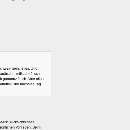
chwein sein, fettes. Und
 Sauärrahm mitkoche? Isch
ch goooonz frisch. Aber ollas
kartoffäl! Und nächstes Tag
eats
: Rücksichtsloses
rsönlichen Vorlieben. Beim