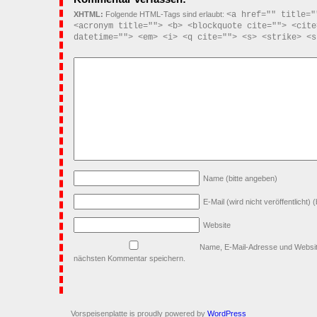
XHTML:
Folgende HTML-Tags sind erlaubt:
<a href="" title="
<acronym title=""> <b> <blockquote cite=""> <cite
datetime=""> <em> <i> <q cite=""> <s> <strike> <s
Name
(bitte angeben)
E-Mail (wird nicht veröffentlicht)
(
Website
Name, E-Mail-Adresse und Websit
nächsten Kommentar speichern.
Vorspeisenplatte is proudly powered by
WordPress