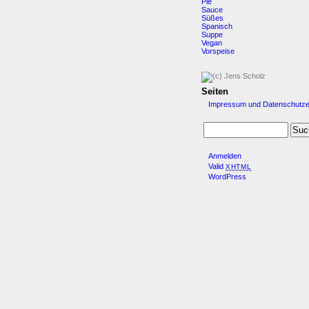
Pie
Sauce
Süßes
Spanisch
Suppe
Vegan
Vorspeise
Seiten
Impressum und Datenschutze
Anmelden
Valid
XHTML
WordPress