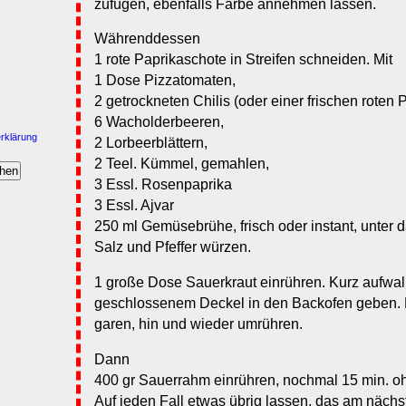
zufügen, ebenfalls Farbe annehmen lassen.
Währenddessen
1 rote Paprikaschote in Streifen schneiden. Mit
1 Dose Pizzatomaten,
2 getrockneten Chilis (oder einer frischen roten 
6 Wacholderbeeren,
rklärung
2 Lorbeerblättern,
2 Teel. Kümmel, gemahlen,
3 Essl. Rosenpaprika
3 Essl. Ajvar
250 ml Gemüsebrühe, frisch oder instant, unter 
Salz und Pfeffer würzen.
1 große Dose Sauerkraut einrühren. Kurz aufwall
geschlossenem Deckel in den Backofen geben.
garen, hin und wieder umrühren.
Dann
400 gr Sauerrahm einrühren, nochmal 15 min. 
Auf jeden Fall etwas übrig lassen, das am näch