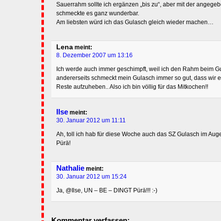
Sauerrahm sollte ich ergänzen „bis zu“, aber mit der angeg
schmeckte es ganz wunderbar.
Am liebsten würd ich das Gulasch gleich wieder machen…
Lena
meint:
8. Dezember 2007 um 13:16
Ich werde auch immer geschimpft, weil ich den Rahm beim Gu
andererseits schmeckt mein Gulasch immer so gut, dass wir e
Reste aufzuheben.. Also ich bin völlig für das Mitkochen!!
Ilse
meint:
30. Januar 2012 um 11:11
Ah, toll ich hab für diese Woche auch das SZ Gulasch im Auge!
Pürä!
Nathalie
meint:
30. Januar 2012 um 15:24
Ja, @Ilse, UN – BE – DINGT Pürä!!! :-)
Kommentar verfassen: