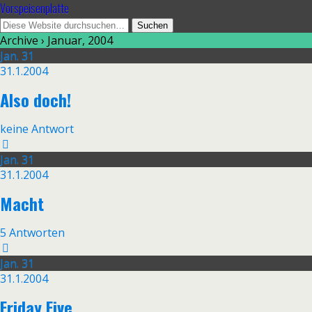
Vorspeisenplatte
Archive › Januar, 2004
Jan.
31
31.1.2004
Also doch!
keine Antwort
Jan.
31
31.1.2004
Macht
5 Antworten
Jan.
31
31.1.2004
Friday Five