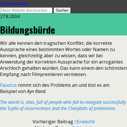
Vorspeisenplatte
27.8.2004
Bildungsbürde
Wir alle kennen den tragischen Konflikt, die korrekte
Aussprache eines bestimmten Wortes oder Namen zu
kennen, gleichzeitig aber zu wissen, dass wir bei
Anwendung der korrekten Aussprache für ein arrogantes
Arschloch gehalten würden. Das kann einem den schönsten
Empfang nach Filmpremieren vermiesen.
Faustus
nimmt sich des Problems an und löst es am
Beispiel von
Ayn Rand
.
The world is, alas, full of people who fail to navigate successfully
the Scylla of incorrectness and the Charybdis of pretension.
Vorheriger Beitrag
Erwischt