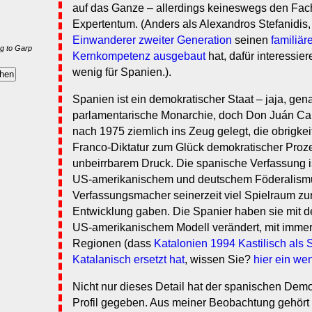
auf das Ganze – allerdings keineswegs den Fach
Expertentum. (Anders als Alexandros Stefanidis,
Einwanderer zweiter Generation
seinen
familiär
g to Garp
Kernkompetenz ausgebaut
hat, dafür interessier
wenig für Spanien.).
Spanien ist ein demokratischer Staat – jaja, g
parlamentarische Monarchie, doch Don Juán Car
nach 1975 ziemlich ins Zeug gelegt, die obrigke
Franco-Diktatur zum Glück demokratischer Proze
unbeirrbarem Druck. Die spanische Verfassung i
US-amerikanischem und deutschem Föderalismu
Verfassungsmacher seinerzeit viel Spielraum z
Entwicklung gaben. Die Spanier haben sie mit d
US-amerikanischem Modell verändert, mit imme
Regionen (dass
Katalonien 1994 Kastilisch als
Katalanisch ersetzt hat
, wissen Sie?
hier ein we
Nicht nur dieses Detail hat der spanischen Demo
Profil gegeben. Aus meiner Beobachtung gehört