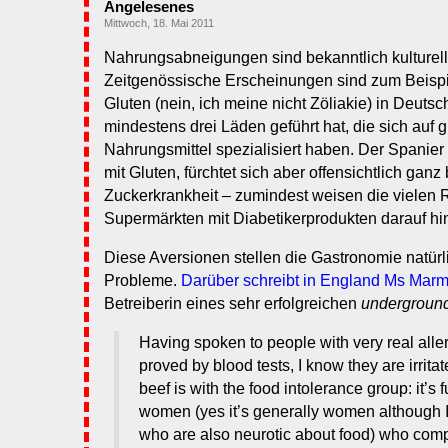
Angelesenes
Mittwoch, 18. Mai 2011
Nahrungsabneigungen sind bekanntlich kulturell
Zeitgenössische Erscheinungen sind zum Beispi
Gluten (nein, ich meine nicht Zöliakie) in Deuts
mindestens drei Läden geführt hat, die sich auf g
Nahrungsmittel spezialisiert haben. Der Spanier
mit Gluten, fürchtet sich aber offensichtlich gan
Zuckerkrankheit – zumindest weisen die vielen 
Supermärkten mit Diabetikerprodukten darauf hi
Diese Aversionen stellen die Gastronomie natür
Probleme.
Darüber schreibt in England Ms Marm
Betreiberin eines sehr erfolgreichen
underground
Having spoken to people with very real alle
proved by blood tests, I know they are irrita
beef is with the food intolerance group: it’s
women (yes it’s generally women although 
who are also neurotic about food) who comp