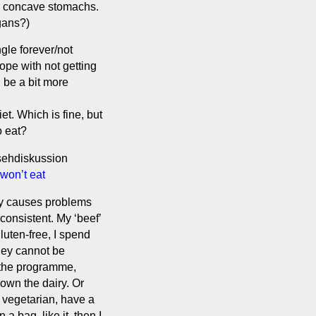
th concave stomachs.
rgans?)
gle forever/not
cope with not getting
 be a bit more
et. Which is fine, but
o eat?
sehdiskussion
 won’t eat
bly causes problems
 consistent. My ‘beef’
gluten-free, I spend
hey cannot be
n the programme,
down the dairy. Or
 vegetarian, have a
a bag, like it, then I