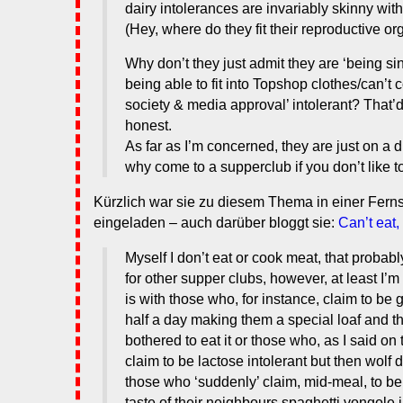
dairy intolerances are invariably skinny wi
(Hey, where do they fit their reproductive o
Why don’t they just admit they are ‘being sin
being able to fit into Topshop clothes/can’t 
society & media approval’ intolerant? That’d
honest.
As far as I’m concerned, they are just on a di
why come to a supperclub if you don’t like t
Kürzlich war sie zu diesem Thema in einer Fern
eingeladen – auch darüber bloggt sie:
Can’t eat,
Myself I don’t eat or cook meat, that proba
for other supper clubs, however, at least I’m
is with those who, for instance, claim to be 
half a day making them a special loaf and t
bothered to eat it or those who, as I said o
claim to be lactose intolerant but then wolf 
those who ‘suddenly’ claim, mid-meal, to be
taste of their neighbours spaghetti vongole in 