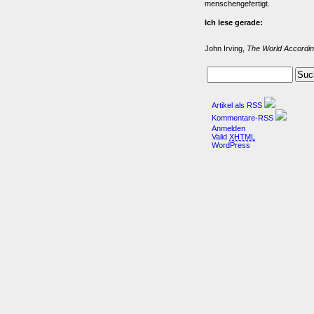
menschengefertigt.
Ich lese gerade:
John Irving,
The World Accordin
Artikel als RSS
Kommentare-RSS
Anmelden
Valid
XHTML
WordPress