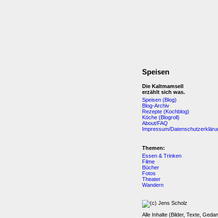
Speisen
Die Kaltmamsell
erzählt sich was.
Speisen (Blog)
Blog-Archiv
Rezepte (Kochblog)
Köche (Blogroll)
About/FAQ
Impressum/Datenschutzerkläru
Themen:
Essen & Trinken
Filme
Bücher
Fotos
Theater
Wandern
Alle Inhalte (Bilder, Texte, Geda