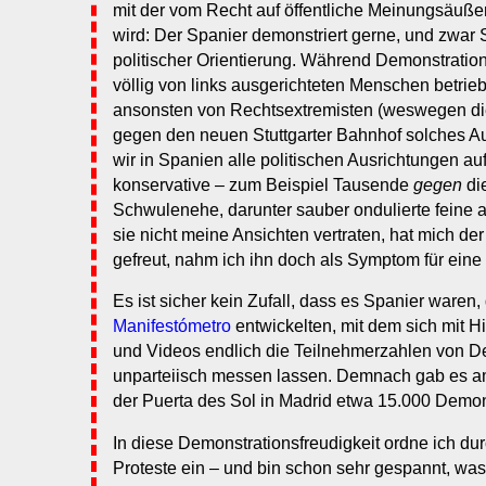
mit der vom Recht auf öffentliche Meinungsäu
wird: Der Spanier demonstriert gerne, und zwar 
politischer Orientierung. Während Demonstration
völlig von links ausgerichteten Menschen betri
ansonsten von Rechtsextremisten (weswegen die 
gegen den neuen Stuttgarter Bahnhof solches Au
wir in Spanien alle politischen Ausrichtungen au
konservative – zum Beispiel Tausende
gegen
di
Schwulenehe, darunter sauber ondulierte feine
sie nicht meine Ansichten vertraten, hat mich de
gefreut, nahm ich ihn doch als Symptom für ein
Es ist sicher kein Zufall, dass es Spanier waren,
Manifestómetro
entwickelten, mit dem sich mit H
und Videos endlich die Teilnehmerzahlen von D
unparteiisch messen lassen. Demnach gab es a
der Puerta des Sol in Madrid etwa 15.000 Demon
In diese Demonstrationsfreudigkeit ordne ich du
Proteste ein – und bin schon sehr gespannt, wa