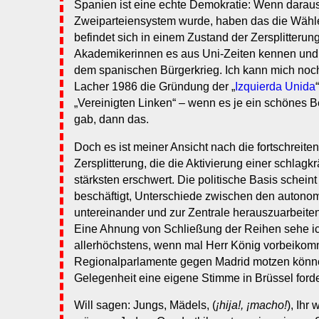
Spanien ist eine echte Demokratie: Wenn daraus
Zweiparteiensystem wurde, haben das die Wähler
befindet sich in einem Zustand der Zersplitterung
Akademikerinnen es aus Uni-Zeiten kennen und 
dem spanischen Bürgerkrieg. Ich kann mich noch
Lacher 1986 die Gründung der „
Izquierda Unida
„Vereinigten Linken“ – wenn es je ein schönes B
gab, dann das.
Doch es ist meiner Ansicht nach die fortschreite
Zersplitterung, die die Aktivierung einer schlagk
stärksten erschwert. Die politische Basis scheint 
beschäftigt, Unterschiede zwischen den auton
untereinander und zur Zentrale herauszuarbeite
Eine Ahnung von Schließung der Reihen sehe ic
allerhöchstens, wenn mal Herr König vorbeikomm
Regionalparlamente gegen Madrid motzen könne
Gelegenheit eine eigene Stimme in Brüssel ford
Will sagen: Jungs, Mädels, (
¡hija!, ¡macho!
), Ihr