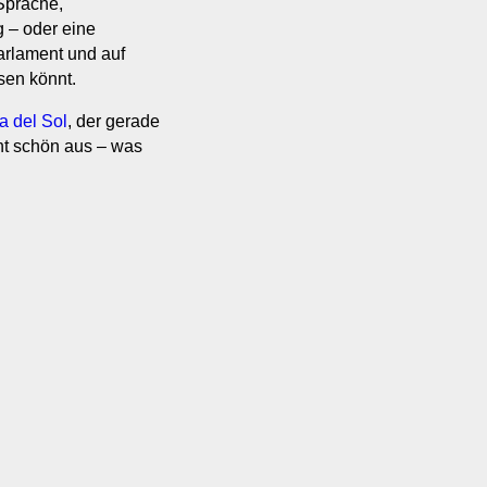
Sprache,
 – oder eine
arlament und auf
sen könnt.
a del Sol
, der gerade
cht schön aus – was