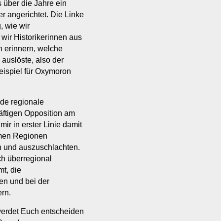
 über die Jahre ein
 angerichtet. Die Linke
, wie wir
wir Historikerinnen aus
 erinnern, welche
“ auslöste, also der
eispiel für Oxymoron
nde regionale
räftigen Opposition am
mir in erster Linie damit
omen Regionen
n und auszuschlachten.
h überregional
t, die
n und bei der
ern.
 werdet Euch entscheiden