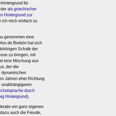
hintergrund für
 der
als griechischer
en Hintergrund zur
e ich mich einfach zu
enau genommen eine
los de Borbón hat sich
itshörigen Schafe der
sse zu bringen, mit
st eine Mischung aus
s, der die
ur dynamischen
en Jahren eher Richtung
r unabhängigeren
 Schulsprache durch
nig Hintergrund
).
kratie ein ganz eigenes
 dazu auch die Freude,