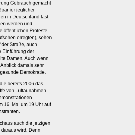
ßerung Gebrauch gemacht
Spanier jeglicher
en in Deutschland fast
eben werden und
öffentlichen Proteste
fsehen erregten), sehen
f der Straße, auch
e Einführung der
 alte Damen. Auch wenn
r Anblick damals sehr
e gesunde Demokratie.
 die bereits 2006 das
ilfe von Luftaunahmen
emonstrationen
m 16. Mai um 19 Uhr auf
stranten.
rchaus auch die jetzigen
s daraus wird. Denn