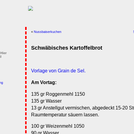
«
Nussbaiserkuchen
Schwäbisches Kartoffelbrot
 Hier
d
Vorlage von Grain de Sel.
Am Vortag:
ng
135 gr Roggenmehl 1150
135 gr Wasser
13 gr Anstellgut vermischen, abgedeckt 15-20 S
Raumtemperatur säuern lassen.
100 gr Weizenmehl 1050
90 gr Wasser