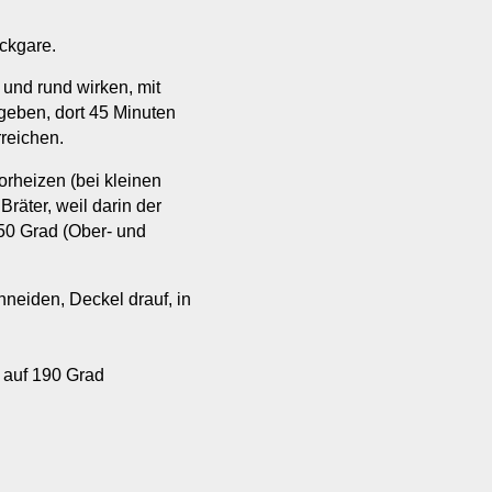
ckgare.
 und rund wirken, mit
geben, dort 45 Minuten
rreichen.
orheizen (bei kleinen
räter, weil darin der
250 Grad (Ober- und
hneiden, Deckel drauf, in
 auf 190 Grad