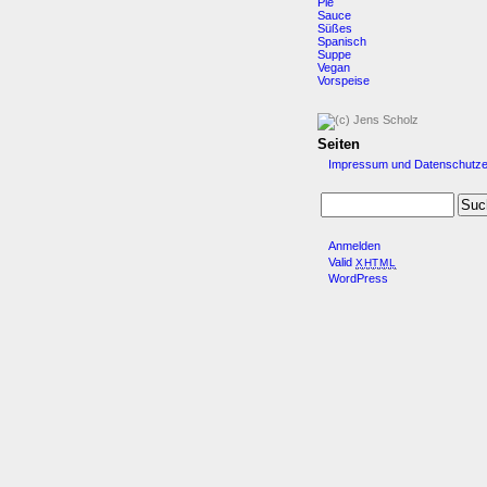
Pie
Sauce
Süßes
Spanisch
Suppe
Vegan
Vorspeise
Seiten
Impressum und Datenschutze
Anmelden
Valid
XHTML
WordPress