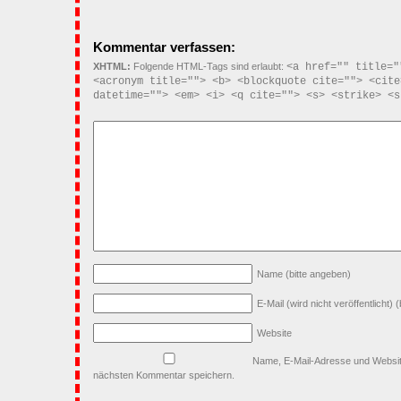
Kommentar verfassen:
XHTML:
Folgende HTML-Tags sind erlaubt:
<a href="" title="
<acronym title=""> <b> <blockquote cite=""> <cite
datetime=""> <em> <i> <q cite=""> <s> <strike> <s
Name
(bitte angeben)
E-Mail (wird nicht veröffentlicht)
(
Website
Name, E-Mail-Adresse und Websit
nächsten Kommentar speichern.