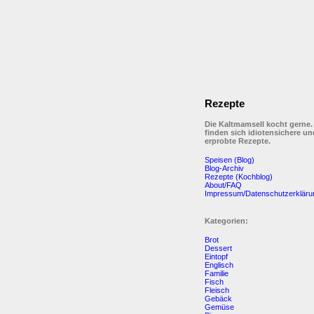
Rezepte
Die Kaltmamsell kocht gerne.
finden sich idiotensichere un
erprobte Rezepte.
Speisen (Blog)
Blog-Archiv
Rezepte (Kochblog)
About/FAQ
Impressum/Datenschutzerkläru
Kategorien:
Brot
Dessert
Eintopf
Englisch
Familie
Fisch
Fleisch
Gebäck
Gemüse