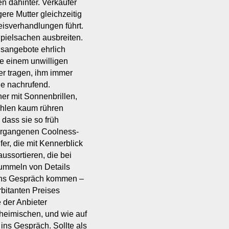
n dahinter. Verkäufer
re Mutter gleichzeitig
eisverhandlungen führt.
Spielsachen ausbreiten.
isangebote ehrlich
ie einem unwilligen
er tragen, ihm immer
ge nachrufend.
er mit Sonnenbrillen,
ühlen kaum rühren
 dass sie so früh
vergangenen Coolness-
er, die mit Kennerblick
ussortieren, die bei
rummeln von Details
n ins Gespräch kommen –
bitanten Preises
e der Anbieter
nheimischen, und wie auf
ins Gespräch. Sollte als