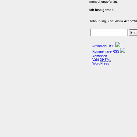
menschengefertigt.
Ich lese gerade:
John Irving,
The World Accordin
Artikel als RSS
Kommentare-RSS
Anmelden
Valid
XHTML
WordPress