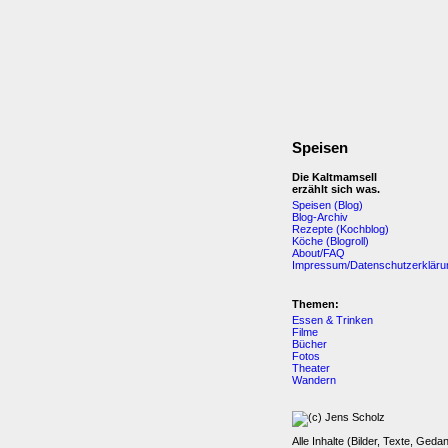
Speisen
Die Kaltmamsell
erzählt sich was.
Speisen (Blog)
Blog-Archiv
Rezepte (Kochblog)
Köche (Blogroll)
About/FAQ
Impressum/Datenschutzerkläru
Themen:
Essen & Trinken
Filme
Bücher
Fotos
Theater
Wandern
Alle Inhalte (Bilder, Texte, Geda