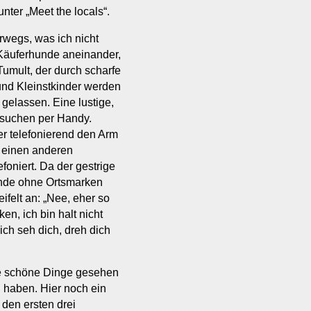
ter „Meet the locals“.
rwegs, was ich nicht
 Käuferhunde aneinander,
umult, der durch scharfe
und Kleinstkinder werden
elassen. Eine lustige,
 suchen per Handy.
r telefonierend den Arm
r einen anderen
foniert. Da der gestrige
ände ohne Ortsmarken
ifelt an: „Nee, eher so
en, ich bin halt nicht
 ich seh dich, dreh dich
ele schöne Dinge gesehen
n haben. Hier noch ein
 den ersten drei