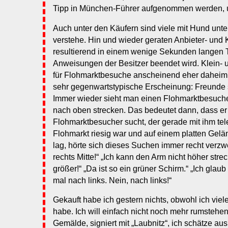
Tipp in München-Führer aufgenommen werden, un
Auch unter den Käufern sind viele mit Hund unte
verstehe. Hin und wieder geraten Anbieter- und
resultierend in einem wenige Sekunden langen T
Anweisungen der Besitzer beendet wird. Klein- 
für Flohmarktbesuche anscheinend eher daheim g
sehr gegenwartstypische Erscheinung: Freunde
Immer wieder sieht man einen Flohmarktbesuche
nach oben strecken. Das bedeutet dann, dass e
Flohmarktbesucher sucht, der gerade mit ihm tele
Flohmarkt riesig war und auf einem platten Gel
lag, hörte sich dieses Suchen immer recht verzwe
rechts Mitte!“ „Ich kann den Arm nicht höher streck
größer!“ „Da ist so ein grüner Schirm.“ „Ich glaub
mal nach links. Nein, nach links!“
Gekauft habe ich gestern nichts, obwohl ich vi
habe. Ich will einfach nicht noch mehr rumstehe
Gemälde, signiert mit „Laubnitz“, ich schätze aus