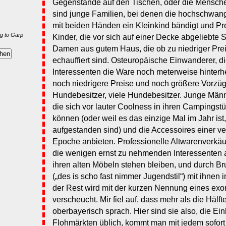
Gegenstände auf den Tischen, oder die Mensche
sind junge Familien, bei denen die hochschwange
mit beiden Händen ein Kleinkind bändigt und Pr
g to Garp
Kinder, die vor sich auf einer Decke abgeliebte 
Damen aus gutem Haus, die ob zu niedriger Pre
echauffiert sind. Osteuropäische Einwanderer, d
Interessenten die Ware noch meterweise hinterh
noch niedrigere Preise und noch größere Vorzü
Hundebesitzer, viele Hundebesitzer. Junge Männ
die sich vor lauter Coolness in ihren Campingst
können (oder weil es das einzige Mal im Jahr ist,
aufgestanden sind) und die Accessoires einer 
Epoche anbieten. Professionelle Altwarenverkäuf
die wenigen ernst zu nehmenden Interessenten a
ihren alten Möbeln stehen bleiben, und durch B
(„des is scho fast nimmer Jugendstil“) mit ihne
der Rest wird mit der kurzen Nennung eines exor
verscheucht. Mir fiel auf, dass mehr als die Hälft
oberbayerisch sprach. Hier sind sie also, die Ei
Flohmärkten üblich, kommt man mit jedem sofort 