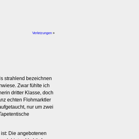
Verletzungen
»
ls strahlend bezeichnen
nwiese. Zwar fühlte ich
rin dritter Klasse, doch
ganz echten Flohmarktler
aufgetaucht, nur um zwei
 Tapetentische
 ist: Die angebotenen