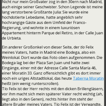
Nicht nur mein Großvater zog in den 30ern nach Madrid,
auch einige seiner Geschwister. Schon Legende ist meine
lang verstorbene Großtante Julia: Sie wurde eine
hochdotierte Lebedame, hatte angeblich sehr
hochrangige Gäste aus dem Umfeld der Franco-
Regierung, und wohnte in einem luxuriösen
Appartement hinterm Parque del Retiro, in der Calle Juan
de Urbieta.
Ein anderer Großonkel von dieser Seite, der
tío
Felix
meines Vaters, hatte in Madrid eine Bodega, also ein
Weinlokal. Dort wurde das Foto oben aufgenommen. Die
Bodega lag bei der Plaza San Juan und hatte zwei
Eingänge, einer mit der Adresse Calle Santa María 46,
einer Moratín 33. Ganz offensichtlich gibt es dort immer
noch ein uriges Altstadtlokal, das heute
Taberna Moratín
heißt (ein wenig runterscrollen).
Tío Felix ist der Herr rechts mit den dicken Brillengläsern,
vor ihm macht sich mein späterer Vater recht wichtig (ah,
liegt also in den Genen), rechts hinter ihm steht der
ältere Bruder meines Vaters. Tío Felix ist der Verwandte,