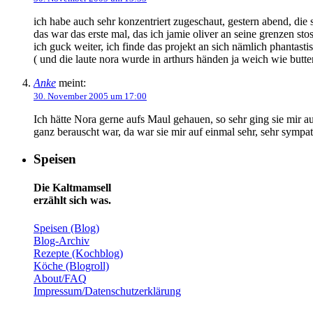
ich habe auch sehr konzentriert zugeschaut, gestern abend, die
das war das erste mal, das ich jamie oliver an seine grenzen sto
ich guck weiter, ich finde das projekt an sich nämlich phantasti
( und die laute nora wurde in arthurs händen ja weich wie butter
Anke
meint:
30. November 2005 um 17:00
Ich hätte Nora gerne aufs Maul gehauen, so sehr ging sie mir
ganz berauscht war, da war sie mir auf einmal sehr, sehr sym
Speisen
Die Kaltmamsell
erzählt sich was.
Speisen (Blog)
Blog-Archiv
Rezepte (Kochblog)
Köche (Blogroll)
About/FAQ
Impressum/Datenschutzerklärung