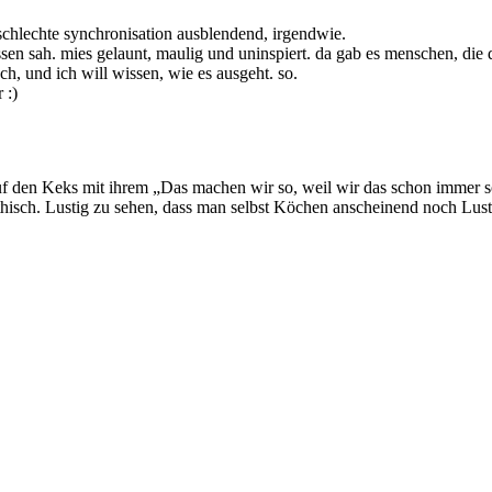
 schlechte synchronisation ausblendend, irgendwie.
ssen sah. mies gelaunt, maulig und uninspiert. da gab es menschen, die d
sch, und ich will wissen, wie es ausgeht. so.
 :)
 auf den Keks mit ihrem „Das machen wir so, weil wir das schon imme
pathisch. Lustig zu sehen, dass man selbst Köchen anscheinend noch Lu