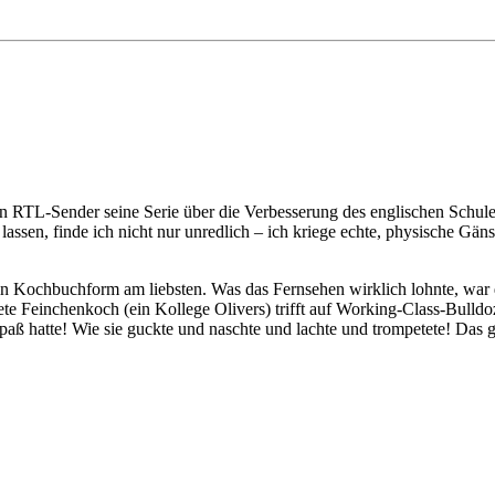
 RTL-Sender seine Serie über die Verbesserung des englischen Schuless
assen, finde ich nicht nur unredlich – ich kriege echte, physische Gä
er in Kochbuchform am liebsten. Was das Fernsehen wirklich lohnte, wa
etete Feinchenkoch (ein Kollege Olivers) trifft auf Working-Class-Bul
aß hatte! Wie sie guckte und naschte und lachte und trompetete! Das g