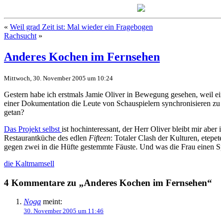
«
Weil grad Zeit ist: Mal wieder ein Fragebogen
Rachsucht
»
Anderes Kochen im Fernsehen
Mittwoch, 30. November 2005 um 10:24
Gestern habe ich erstmals Jamie Oliver in Bewegung gesehen, weil ein
einer Dokumentation die Leute von Schauspielern synchronisieren zu l
getan?
Das Projekt selbst
ist hochinteressant, der Herr Oliver bleibt mir ab
Restaurantküche des edlen
Fifteen
: Totaler Clash der Kulturen, etep
gegen zwei in die Hüfte gestemmte Fäuste. Und was die Frau einen Sp
die Kaltmamsell
4 Kommentare zu „Anderes Kochen im Fernsehen“
Noga
meint:
30. November 2005 um 11:46