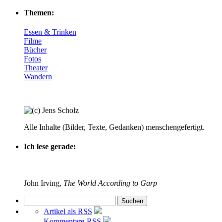
Themen:
Essen & Trinken
Filme
Bücher
Fotos
Theater
Wandern
Alle Inhalte (Bilder, Texte, Gedanken) menschengefertigt.
Ich lese gerade:
John Irving,
The World According to Garp
Artikel als RSS
Kommentare-RSS