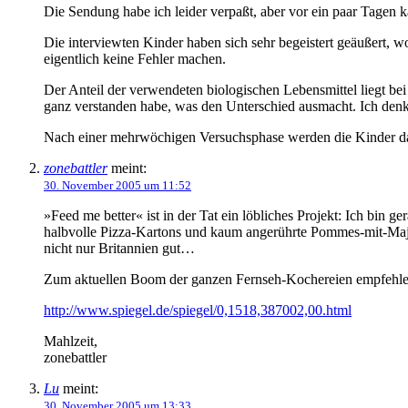
Die Sendung habe ich leider verpaßt, aber vor ein paar Tagen k
Die interviewten Kinder haben sich sehr begeistert geäußert, 
eigentlich keine Fehler machen.
Der Anteil der verwendeten biologischen Lebensmittel liegt be
ganz verstanden habe, was den Unterschied ausmacht. Ich denke, 
Nach einer mehrwöchigen Versuchsphase werden die Kinder dann
zonebattler
meint:
30. November 2005 um 11:52
»Feed me better« ist in der Tat ein löbliches Projekt: Ich bin
halbvolle Pizza-Kartons und kaum angerührte Pommes-mit-Majo-
nicht nur Britannien gut…
Zum aktuellen Boom der ganzen Fernseh-Kochereien empfehle i
http://www.spiegel.de/spiegel/0,1518,387002,00.html
Mahlzeit,
zonebattler
Lu
meint:
30. November 2005 um 13:33