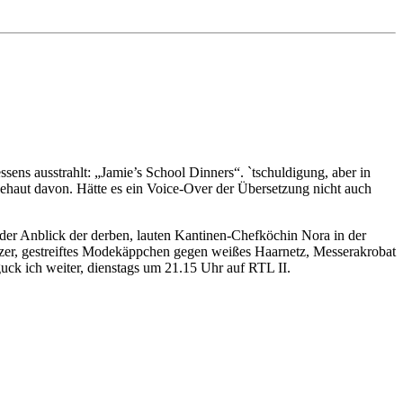
ens ausstrahlt: „Jamie’s School Dinners“. `tschuldigung, aber in
nsehaut davon. Hätte es ein Voice-Over der Übersetzung nicht auch
r der Anblick der derben, lauten Kantinen-Chefköchin Nora in der
ldozer, gestreiftes Modekäppchen gegen weißes Haarnetz, Messerakrobat
uck ich weiter, dienstags um 21.15 Uhr auf RTL II.