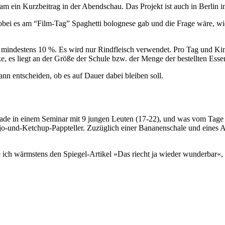
am ein Kurzbeitrag in der Abendschau. Das Projekt ist auch in Berlin 
wobei es am “Film-Tag” Spaghetti bolognese gab und die Frage wäre, wie
i mindestens 10 %. Es wird nur Rindfleisch verwendet. Pro Tag und Ki
es liegt an der Größe der Schule bzw. der Menge der bestellten Essensp
 entscheiden, ob es auf Dauer dabei bleiben soll.
 gerade in einem Seminar mit 9 jungen Leuten (17-22), und was vom Tage
und-Ketchup-Pappteller. Zuzüglich einer Bananenschale und eines Apf
ch wärmstens den Spiegel-Artikel »Das riecht ja wieder wunderbar«, 