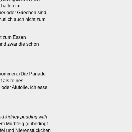
chaften im
ner oder Griechen sind,
utlich auch nicht zum
ort zum Essen
und zwar die schon
at kommen. (Die Panade
t als reines
der Alufolie. Ich esse
nd kidney pudding with
gem Mürbteig (unbedingt
rfel und Nierenstückchen