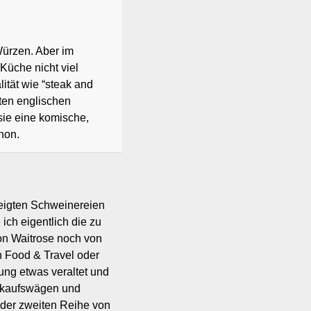
Würzen. Aber im
Küche nicht viel
ität wie “steak and
sten englischen
 sie eine komische,
hon.
eigten Schweinereien
ich eigentlich die zu
on Waitrose noch von
h Food & Travel oder
ung etwas veraltet und
Einkaufswägen und
 der zweiten Reihe von