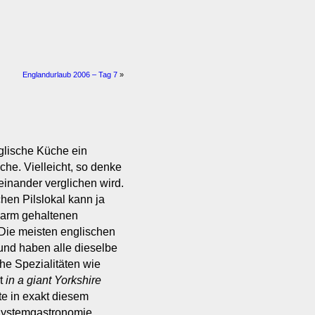
Englandurlaub 2006 – Tag 7
»
glische Küche ein
che. Vielleicht, so denke
teinander verglichen wird.
en Pilslokal kann ja
 warm gehaltenen
Die meisten englischen
und haben alle dieselbe
he Spezialitäten wie
rt
in a giant Yorkshire
te in exakt diesem
Systemgastronomie.