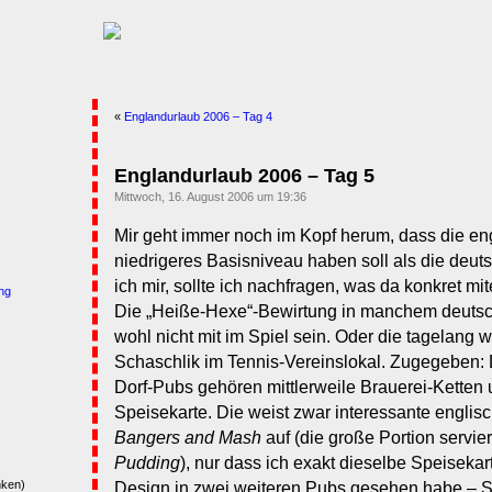
«
Englandurlaub 2006 – Tag 4
Englandurlaub 2006 – Tag 5
Mittwoch, 16. August 2006 um 19:36
Mir geht immer noch im Kopf herum, dass die en
niedrigeres Basisniveau haben soll als die deuts
ich mir, sollte ich nachfragen, was da konkret mi
ng
Die „Heiße-Hexe“-Bewirtung in manchem deutsch
wohl nicht mit im Spiel sein. Oder die tagelang
Schaschlik im Tennis-Vereinslokal. Zugegeben: 
Dorf-Pubs gehören mittlerweile Brauerei-Ketten 
Speisekarte. Die weist zwar interessante englisc
Bangers and Mash
auf (die große Portion servie
Pudding
), nur dass ich exakt dieselbe Speisekar
nken)
Design in zwei weiteren Pubs gesehen habe – 