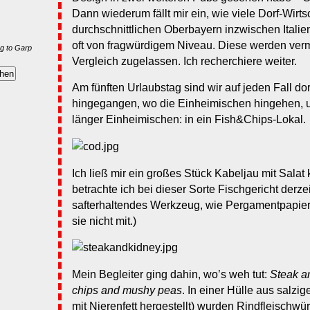
Dann wiederum fällt mir ein, wie viele Dorf-Wirts
durchschnittlichen Oberbayern inzwischen Italie
oft von fragwürdigem Niveau. Diese werden verm
g to Garp
Vergleich zugelassen. Ich recherchiere weiter.
Am fünften Urlaubstag sind wir auf jeden Fall d
hingegangen, wo die Einheimischen hingehen, 
länger Einheimischen: in ein Fish&Chips-Lokal.
Ich ließ mir ein großes Stück Kabeljau mit Sal
betrachte ich bei dieser Sorte Fischgericht derzei
safterhaltendes Werkzeug, wie Pergamentpapier o
sie nicht mit.)
Mein Begleiter ging dahin, wo’s weh tut:
Steak a
chips and mushy peas
. In einer Hülle aus salzi
mit Nierenfett hergestellt) wurden Rindfleischwü