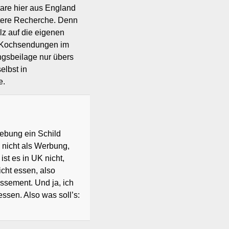
re hier aus England
itere Recherche. Denn
lz auf die eigenen
e Kochsendungen im
gsbeilage nur übers
elbst in
e.
gebung ein Schild
 nicht als Werbung,
st es in UK nicht,
nicht essen, also
ssement. Und ja, ich
ssen. Also was soll’s: