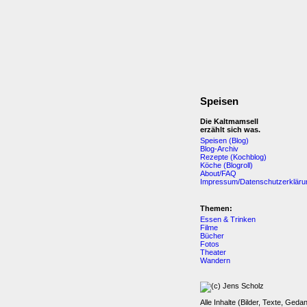
Speisen
Die Kaltmamsell
erzählt sich was.
Speisen (Blog)
Blog-Archiv
Rezepte (Kochblog)
Köche (Blogroll)
About/FAQ
Impressum/Datenschutzerkläru
Themen:
Essen & Trinken
Filme
Bücher
Fotos
Theater
Wandern
Alle Inhalte (Bilder, Texte, Geda