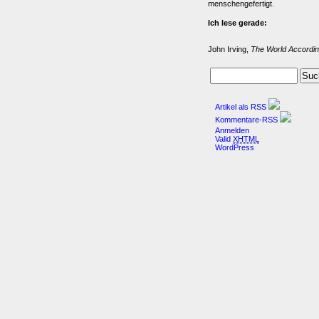
menschengefertigt.
Ich lese gerade:
John Irving,
The World Accordin
Artikel als RSS
Kommentare-RSS
Anmelden
Valid
XHTML
WordPress