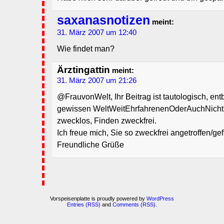
saxanasnotizen
meint:
31. März 2007 um 12:40
Wie findet man?
Ärztingattin
meint:
31. März 2007 um 21:26
@FrauvonWelt, Ihr Beitrag ist tautologisch, entb
gewissen WeltWeitEhrfahrenenOderAuchNichtL
zwecklos, Finden zweckfrei.
Ich freue mich, Sie so zweckfrei angetroffen/g
Freundliche Grüße
Vorspeisenplatte is proudly powered by
WordPress
Entries (RSS)
and
Comments (RSS)
.