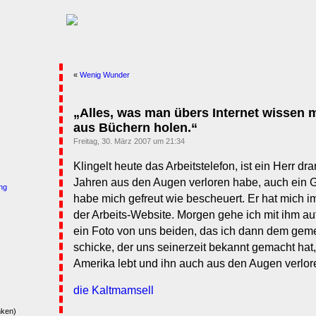
«
Wenig Wunder
„Alles, was man übers Internet wissen 
aus Büchern holen.“
Freitag, 30. März 2007 um 21:34
Klingelt heute das Arbeitstelefon, ist ein Herr dr
Jahren aus den Augen verloren habe, auch ein Ga
ng
habe mich gefreut wie bescheuert. Er hat mich im
der Arbeits-Website. Morgen gehe ich mit ihm a
ein Foto von uns beiden, das ich dann dem ge
schicke, der uns seinerzeit bekannt gemacht hat,
Amerika lebt und ihn auch aus den Augen verloren h
die Kaltmamsell
nken)