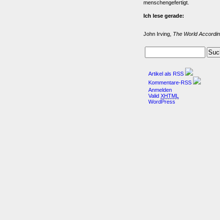
menschengefertigt.
Ich lese gerade:
John Irving,
The World Accordin
Artikel als RSS
Kommentare-RSS
Anmelden
Valid
XHTML
WordPress