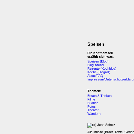
Speisen
Die Kaltmamsell
erzählt sich was.
Speisen (Blog)
Blog-Archiv
Rezepte (Kochblog)
Köche (Blogroll)
About/FAQ
Impressum/Datenschutzerkläru
Themen:
Essen & Trinken
Filme
Bücher
Fotos
Theater
Wandern
Alle Inhalte (Bilder, Texte, Geda