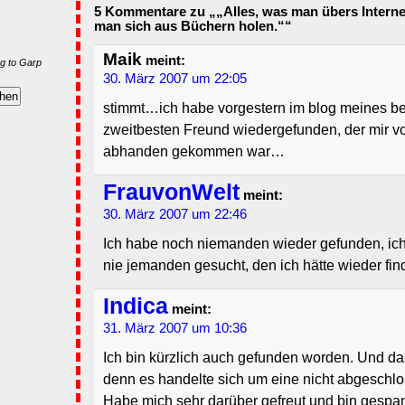
5 Kommentare zu „„Alles, was man übers Intern
man sich aus Büchern holen.““
Maik
meint:
g to Garp
30. März 2007 um 22:05
stimmt…ich habe vorgestern im blog meines b
zweitbesten Freund wiedergefunden, der mir vo
abhanden gekommen war…
FrauvonWelt
meint:
30. März 2007 um 22:46
Ich habe noch niemanden wieder gefunden, ic
nie jemanden gesucht, den ich hätte wieder fin
Indica
meint:
31. März 2007 um 10:36
Ich bin kürzlich auch gefunden worden. Und da
denn es handelte sich um eine nicht abgeschl
Habe mich sehr darüber gefreut und bin gespan