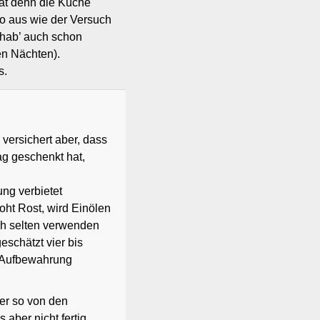
hat denn die Küche
to aus wie der Versuch
 hab’ auch schon
en Nächten).
s.
 versichert aber, dass
ag geschenkt hat,
ung verbietet
roht Rost, wird Einölen
ch selten verwenden
eschätzt vier bis
e Aufbewahrung
der so von den
aber nicht fertig,