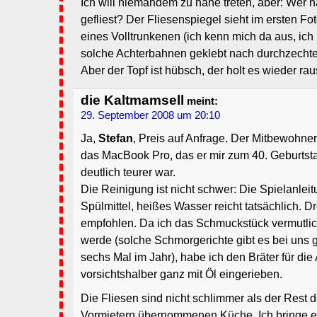
Ich will niemandem zu nahe treten, aber: Wer 
gefliest? Der Fliesenspiegel sieht im ersten Fo
eines Volltrunkenen (ich kenn mich da aus, ich
solche Achterbahnen geklebt nach durchzecht
Aber der Topf ist hübsch, der holt es wieder rau
die Kaltmamsell
meint:
29. September 2008 um 20:10
Ja,
Stefan
, Preis auf Anfrage. Der Mitbewohner
das MacBook Pro, das er mir zum 40. Geburtst
deutlich teurer war.
Die Reinigung ist nicht schwer: Die Spielanleit
Spülmittel, heißes Wasser reicht tatsächlich. D
empfohlen. Da ich das Schmuckstück vermutli
werde (solche Schmorgerichte gibt es bei uns g
sechs Mal im Jahr), habe ich den Bräter für di
vorsichtshalber ganz mit Öl eingerieben.
Die Fliesen sind nicht schlimmer als der Rest 
Vormietern übernommenen Küche. Ich bringe es 