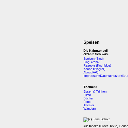
Speisen
Die Kaltmamsell
erzählt sich was.
Speisen (Blog)
Blog-Archiv
Rezepte (Kochblog)
Köche (Blogroll)
About/FAQ
Impressum/Datenschutzerkläru
Themen:
Essen & Trinken
Filme
Bücher
Fotos
Theater
Wandern
Alle Inhalte (Bilder, Texte, Geda