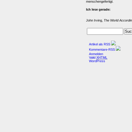
menschengefertigt.
Ich lese gerade:
John Irving,
The World Accordin
Artikel als RSS
Kommentare-RSS
Anmelden
Valid
XHTML
WordPress