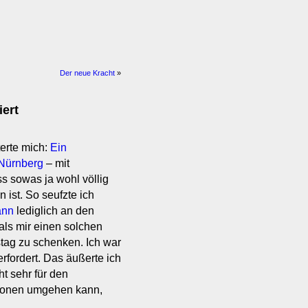
Der neue Kracht
»
ert
erte mich:
Ein
 Nürnberg
– mit
ss sowas ja wohl völlig
 ist. So seufzte ich
ann
lediglich an den
als mir einen solchen
tag zu schenken. Ich war
rfordert. Das äußerte ich
t sehr für den
tionen umgehen kann,