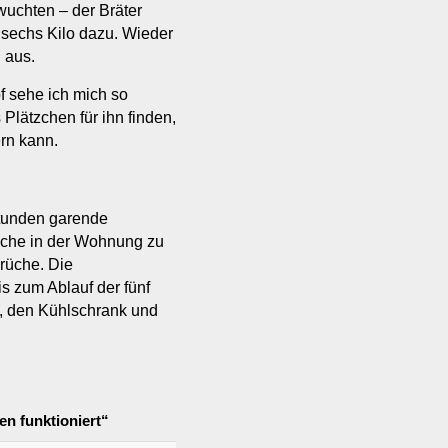
uchten – der Bräter
. sechs Kilo dazu. Wieder
 aus.
f sehe ich mich so
 Plätzchen für ihn finden,
rn kann.
 Stunden garende
üche in der Wohnung zu
rüche. Die
s zum Ablauf der fünf
t, den Kühlschrank und
n funktioniert“