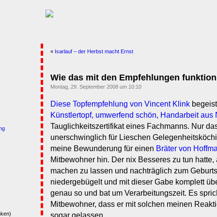
«
Isarlauf – der Herbst macht Ernst
Wie das mit den Empfehlungen funktioni
Montag, 29. September 2008 um 10:10
Diese Topfempfehlung von Vincent Klink
begeist
Künstlertopf, umwerfend schön, Handarbeit aus
Tauglichkeitszertifikat eines Fachmanns. Nur da
ng
unerschwinglich für Lieschen Gelegenheitsköchin
meine Bewunderung für einen
Bräter von Hoffm
Mitbewohner hin. Der nix Besseres zu tun hatte, 
machen zu lassen und nachträglich zum Geburts
niedergebügelt und mit dieser Gabe komplett übe
genau so und bat um Verarbeitungszeit. Es sprich
Mitbewohner, dass er mit solchen meinen Reak
nken)
sogar gelassen.