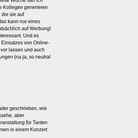
Diese Woche sah ich
e Kollegen generieren
 die sie auf
das kann nur eines
tatsächlich auf Werbung!
nteressant. Und es
s Einsatzes von Online-
vor lassen und auch
ngen (na ja, so neutral
ruder geschrieben, wie
sehe, aber
ranstaltung für Tanten
mmen in einem Konzert