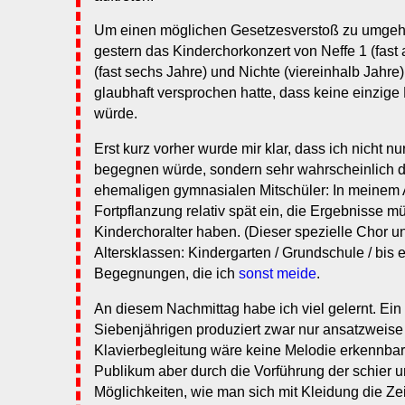
Um einen möglichen Gesetzesverstoß zu umgehe
gestern das Kinderchorkonzert von Neffe 1 (fast a
(fast sechs Jahre) und Nichte (viereinhalb Jahre
glaubhaft versprochen hatte, dass keine einzige 
würde.
Erst kurz vorher wurde mir klar, dass ich nicht 
begegnen würde, sondern sehr wahrscheinlich 
ehemaligen gymnasialen Mitschüler: In meinem A
Fortpflanzung relativ spät ein, die Ergebnisse m
Kinderchoralter haben. (Dieser spezielle Chor unte
Altersklassen: Kindergarten / Grundschule / bis 
Begegnungen, die ich
sonst
meide
.
An diesem Nachmittag habe ich viel gelernt. Ein 
Siebenjährigen produziert zwar nur ansatzweise
Klavierbegleitung wäre keine Melodie erkennbar
Publikum aber durch die Vorführung der schier 
Möglichkeiten, wie man sich mit Kleidung die Zei