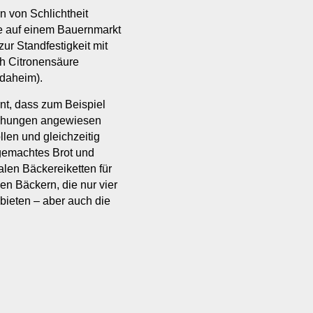
rn von Schlichtheit
ie auf einem Bauernmarkt
ur Standfestigkeit mit
ch Citronensäure
t daheim).
rnt, dass zum Beispiel
ischungen angewiesen
len und gleichzeitig
 gemachtes Brot und
alen Bäckereiketten für
en Bäckern, die nur vier
bieten – aber auch die