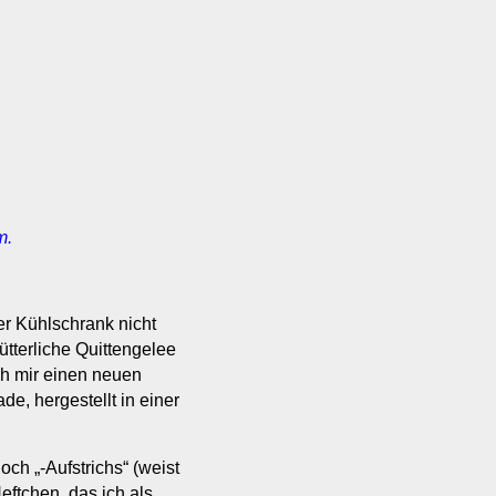
m.
er Kühlschrank nicht
tterliche Quittengelee
ch mir einen neuen
, hergestellt in einer
h „-Aufstrichs“ (weist
eftchen, das ich als