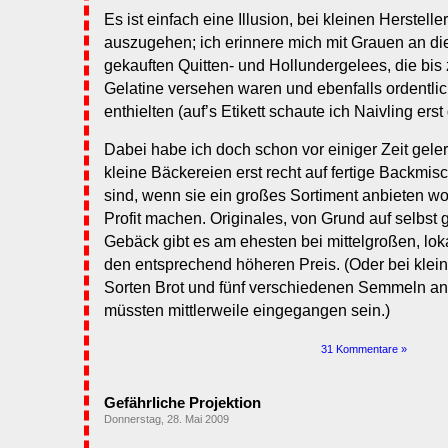
Es ist einfach eine Illusion, bei kleinen Herstelle
auszugehen; ich erinnere mich mit Grauen an d
gekauften Quitten- und Hollundergelees, die bis z
Gelatine versehen waren und ebenfalls ordentli
enthielten (auf’s Etikett schaute ich Naivling ers
Dabei habe ich doch schon vor einiger Zeit gele
kleine Bäckereien erst recht auf fertige Backm
sind, wenn sie ein großes Sortiment anbieten wol
Profit machen. Originales, von Grund auf selbst
Gebäck gibt es am ehesten bei mittelgroßen, lok
den entsprechend höheren Preis. (Oder bei klein
Sorten Brot und fünf verschiedenen Semmeln an
müssten mittlerweile eingegangen sein.)
31 Kommentare »
Gefährliche Projektion
Donnerstag, 28. Mai 2009