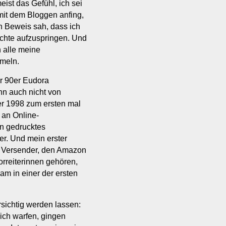
ist das Gefühl, ich sei
l mit dem Bloggen anfing,
en Beweis sah, dass ich
uchte aufzuspringen. Und
h alle meine
mmeln.
er 90er Eudora
n auch nicht von
r 1998 zum ersten mal
 an Online-
in gedrucktes
er. Und mein erster
n Versender, den Amazon
orreiterinnen gehören,
m in einer der ersten
ichtig werden lassen:
sich warfen, gingen