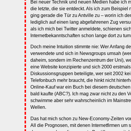
Bei neuer Technik und neuen Medien habe ich me
die letzte, die sie entdeckt. Als ich zum Beispie
ging gerade die Tür zu Antville zu – worin ich d
lediglich auf einen lang abgefahrenen Zug vers
als ich mich bei Twitter anmeldete, schienen sic
Internetbekanntschaften schon lange dort zu tu
Doch meine Intuition stimmte nie: Wer Anfang d
verwendete und sich in Newsgroups umsah (wen
daheim, sondern im Rechenzentrum der Uni), we
eine Website konzipierte und sich 2000 erstmals
Diskussionsgruppen beteiligte, wer seit 2002 ke
Telefonbuch mehr braucht, die hinkt nicht hinterh
Online-Kauf war ein Buch bei diesem deutsche
bald kaufte (ABC?). Ich mag zwar nicht zu den V
schwimme aber sehr wahrscheinlich im Mainstrea
Wellen.
Das hat mich schon zu New-Economy-Zeiten vors
All die Prognosen, mit denen Internetfirmen um 