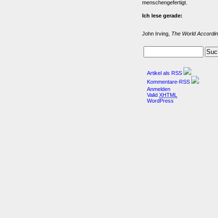
menschengefertigt.
Ich lese gerade:
John Irving,
The World Accordin
Artikel als RSS
Kommentare-RSS
Anmelden
Valid
XHTML
WordPress