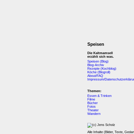
Speisen
Die Kaltmamsell
erzählt sich was.
Speisen (Blog)
Blog-Archiv
Rezepte (Kochblog)
Köche (Blogroll)
About/FAQ
Impressum/Datenschutzerkläru
Themen:
Essen & Trinken
Filme
Bücher
Fotos
Theater
Wandern
Alle Inhalte (Bilder, Texte, Geda