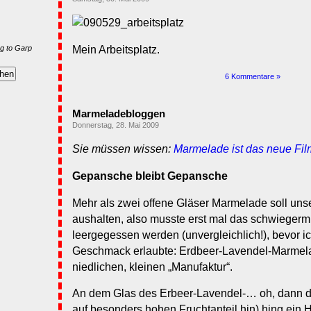
g to Garp
Mein Arbeitsplatz.
6 Kommentare »
Marmeladebloggen
Donnerstag, 28. Mai 2009
Sie müssen wissen:
Marmelade ist das neue Fil
Gepansche bleibt Gepansche
Mehr als zwei offene Gläser Marmelade soll uns
aushalten, also musste erst mal das schwiegermü
leergegessen werden (unvergleichlich!), bevor i
Geschmack erlaubte: Erdbeer-Lavendel-Marmelade
niedlichen, kleinen „Manufaktur“.
An dem Glas des Erbeer-Lavendel-… oh, dann doc
auf besonders hohen Fruchtanteil hin) hing ein H