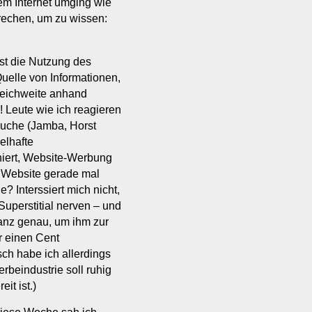
em Internet umging wie
prechen, um zu wissen:
st die Nutzung des
Quelle von Informationen,
eichweite anhand
 Leute wie ich reagieren
suche (Jamba, Horst
elhafte
iniert, Website-Werbung
 Website gerade mal
 Interssiert mich nicht,
uperstitial nerven – und
anz genau, um ihm zur
ur einen Cent
sch habe ich allerdings
rbeindustrie soll ruhig
it ist.)