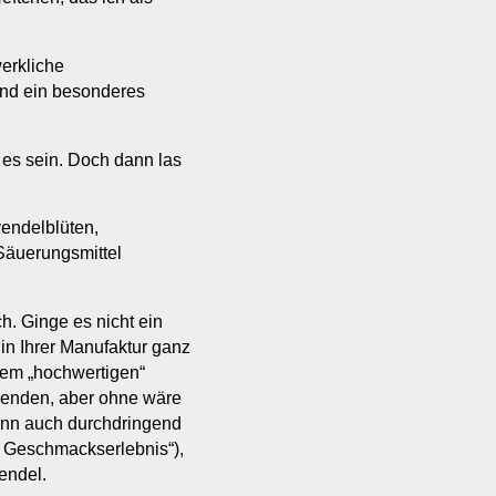
erkliche
und ein besonderes
l es sein. Doch dann las
endelblüten,
 Säuerungsmittel
h. Ginge es nicht ein
in Ihrer Manufaktur ganz
dem „hochwertigen“
wenden, aber ohne wäre
ann auch durchdringend
re Geschmackserlebnis“),
endel.