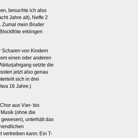
n, besuchte ich also
cht Jahre alt), Neffe 2
). Zumal mein Bruder
Blockflöte erklingen
nur Scharen von Kindern
dem einen oder anderen
biturjahrgang setzte die
üssten jetzt also genau
rteilt sich in drei
etwa 16 Jahre.)
Chor aus Vier- bis
 Musik (ohne die
 gewesen), unterhält das
unendlichen
t vertreiben kann: Ein T-