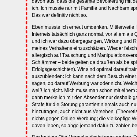
davon aus, dass die gesamte Bevölkerung mit d
ich. Ich musste nur mit Familie und Nachbarn s
Das war definitiv nicht so.
Eben musste ich erneut umdenken. Mittlerweile i
Internets tatsächlich ganz normal, vor allem als 
und ich war dazu übergegangen, Wirkung und R
meines Verhaltens einzuschätzen. Wieder falsch!
allergisch auf Täuschung und Manipulationsver
Schlämmer – beide gelten da draußen als beispi
Erfolgsgeschichten). Wir sind optimal darauf tra
auszublenden: Ich kann nach dem Besuch einer
sagen, ob darauf Werbung war oder nicht. Welche?
weiß ich nicht. Mich muss man schon mit einem S
dann merke ich mir den Absender nur deshalb g
Strafe für die Störung garantiert niemals auch n
hinzutragen, auch nicht aus Versehen. (Theoreti
nichts gegen Online-Werbung; die vielköpfige We
davon leben, solange jemand dafür zu zahlen bere