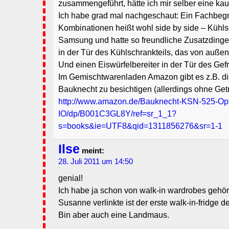
zusammengeführt, hätte ich mir selber eine ka
Ich habe grad mal nachgeschaut: Ein Fachbegrif
Kombinationen heißt wohl side by side – Kühls
Samsung und hatte so freundliche Zusatzdinge
in der Tür des Kühlschrankteils, das von außen 
Und einen Eiswürfelbereiter in der Tür des Gefr
Im Gemischtwarenladen Amazon gibt es z.B. d
Bauknecht zu besichtigen (allerdings ohne Get
http://www.amazon.de/Bauknecht-KSN-525-Op
IO/dp/B001C3GL8Y/ref=sr_1_1?
s=books&ie=UTF8&qid=1311856276&sr=1-1
Ilse
meint:
28. Juli 2011 um 14:50
genial!
Ich habe ja schon von walk-in wardrobes gehört
Susanne verlinkte ist der erste walk-in-fridge 
Bin aber auch eine Landmaus.