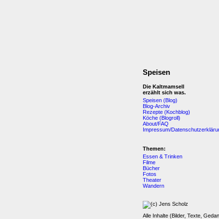
Speisen
Die Kaltmamsell
erzählt sich was.
Speisen (Blog)
Blog-Archiv
Rezepte (Kochblog)
Köche (Blogroll)
About/FAQ
Impressum/Datenschutzerkläru
Themen:
Essen & Trinken
Filme
Bücher
Fotos
Theater
Wandern
Alle Inhalte (Bilder, Texte, Geda