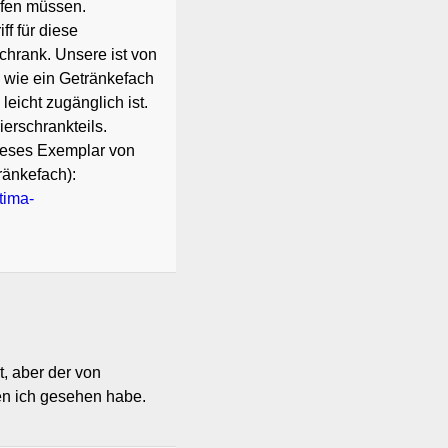
ufen müssen.
f für diese
chrank. Unsere ist von
 wie ein Getränkefach
leicht zugänglich ist.
ierschrankteils.
ieses Exemplar von
ränkefach):
tima-
, aber der von
den ich gesehen habe.