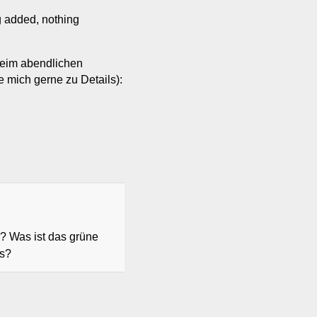
g added, nothing
beim abendlichen
 mich gerne zu Details):
)? Was ist das grüne
ts?