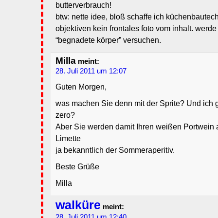
butterverbrauch!
btw: nette idee, bloß schaffe ich küchenbautec
objektiven kein frontales foto vom inhalt. werd
“begnadete körper” versuchen.
Milla
meint:
28. Juli 2011 um 12:07
Guten Morgen,
was machen Sie denn mit der Sprite? Und ich g
zero?
Aber Sie werden damit Ihren weißen Portwein a
Limette
ja bekanntlich der Sommeraperitiv.
Beste Grüße
Milla
walküre
meint:
28. Juli 2011 um 12:40