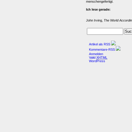
menschengefertigt.
Ich lese gerade:
John Irving,
The World Accordin
Artikel als RSS
Kommentare-RSS
Anmelden
Valid
XHTML
WordPress