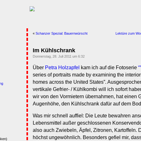
«
Schanzer Spezial: Bauernwürscht
Lektüre zum Woc
Im Kühlschrank
Donnerstag, 28. Juli 2011 um 6:32
Über
Petra Holzapfel
kam ich auf die Fotoserie
“
series of portraits made by examining the interiors
homes across the United States”. Ausgesprochen
ng
vertikale Gefrier- / Kühlkombi will ich sofort ha
wir von den Vormietern übernahmen, hat einen G
Augenhöhe, den Kühlschrank dafür auf dem Bod
Was mir schnell auffiel: Die Leute bewahren ans
Lebensmittel außer geschlossenen Konservendo
also auch Zwiebeln, Äpfel, Zitronen, Kartoffeln.
höchst ungewöhnlich. Besonders gefiel mir, das
nken)