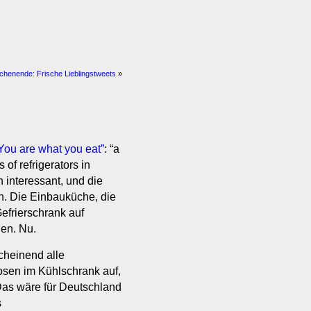
henende: Frische Lieblingstweets
»
You are what you eat”
: “a
 of refrigerators in
 interessant, und die
ben. Die Einbauküche, die
efrierschrank auf
en. Nu.
cheinend alle
sen im Kühlschrank auf,
 Das wäre für Deutschland
s