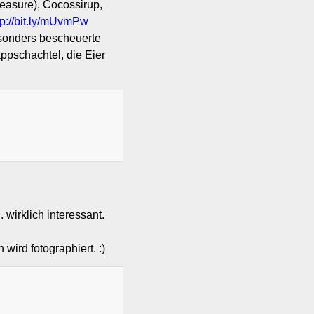
leasure), Cocossirup,
tp://bit.ly/mUvmPw
esonders bescheuerte
ppschachtel, die Eier
 wirklich interessant.
ird fotographiert. :)