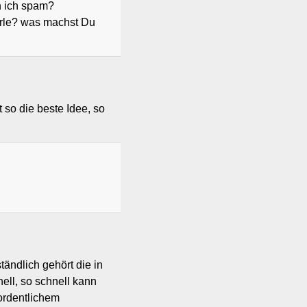
n ich spam?
horle? was machst Du
t so die beste Idee, so
ständlich gehört die in
ell, so schnell kann
ordentlichem