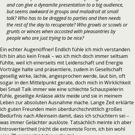
and can give a dynamite presentation to a big audience,
but seems awkward in groups and maladroit at small
talk? Who has to be dragged to parties and then needs
the rest of the day to recuperate? Who growls or scowls or
grunts or winces when accosted with pleasantries by
people who are just trying to be nice?
Ein echter Augenöffner! Endlich fühle ich mich verstanden.
Ich bin also kein Freak – wo ich mich doch immer seltsam
fühlte, weil ich einerseits mit Leidenschaft und Energie
Vorträge halte und präsentiere, zudem in Gesellschaft
gesellig wirke, lächle, angesprochen werde, laut bin, oft
sogar in den Mittelpunkt gerate, doch mich in Wirklichkeit
bei Small Talk immer wie eine schlechte Schauspielerin
fühle, gesellige Anlässe aktiv meide und sie in meinem
Leben zur absoluten Ausnahme mache. Lange Zeit erklärte
ich guten Freunden mein überdurchschnittlich großes
Bedürfnis nach Alleinsein damit, dass ich schüchtern sei –
was immer Gelächter auslöste. Tatsächlich meinte ich aber
Introvertiertheit (nicht die extremste Form, ich bin wohl