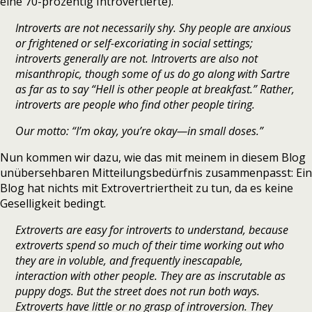
eine 70-prozentig Introvertierte).
Introverts are not necessarily shy. Shy people are anxious
or frightened or self-excoriating in social settings;
introverts generally are not. Introverts are also not
misanthropic, though some of us do go along with Sartre
as far as to say “Hell is other people at breakfast.” Rather,
introverts are people who find other people tiring.
Our motto: “I’m okay, you’re okay—in small doses.”
Nun kommen wir dazu, wie das mit meinem in diesem Blog
unübersehbaren Mitteilungsbedürfnis zusammenpasst: Ein
Blog hat nichts mit Extrovertriertheit zu tun, da es keine
Geselligkeit bedingt.
Extroverts are easy for introverts to understand, because
extroverts spend so much of their time working out who
they are in voluble, and frequently inescapable,
interaction with other people. They are as inscrutable as
puppy dogs. But the street does not run both ways.
Extroverts have little or no grasp of introversion. They