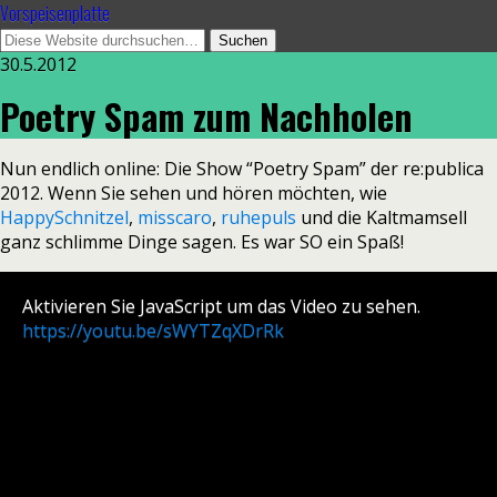
Vorspeisenplatte
30.5.2012
Poetry Spam zum Nachholen
Nun endlich online: Die Show “Poetry Spam” der re:publica
2012. Wenn Sie sehen und hören möchten, wie
HappySchnitzel
,
misscaro
,
ruhepuls
und die Kaltmamsell
ganz schlimme Dinge sagen. Es war SO ein Spaß!
Aktivieren Sie JavaScript um das Video zu sehen.
https://youtu.be/sWYTZqXDrRk