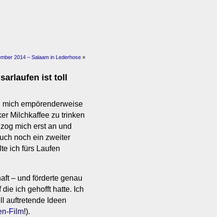
ember 2014 – Salaam in Lederhose
»
arlaufen ist toll
g mich empörenderweise
er Milchkaffee zu trinken
zog mich erst an und
uch noch ein zweiter
te ich fürs Laufen
aft – und förderte genau
die ich gehofft hatte. Ich
ll auftretende Ideen
en-Film
!).