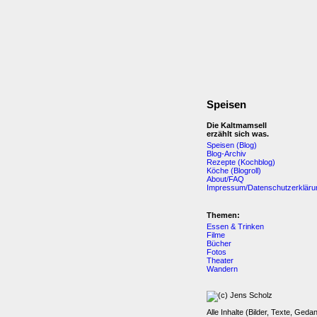
Speisen
Die Kaltmamsell
erzählt sich was.
Speisen (Blog)
Blog-Archiv
Rezepte (Kochblog)
Köche (Blogroll)
About/FAQ
Impressum/Datenschutzerkläru
Themen:
Essen & Trinken
Filme
Bücher
Fotos
Theater
Wandern
Alle Inhalte (Bilder, Texte, Geda