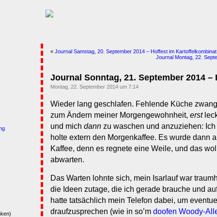
«
Journal Samstag, 20. September 2014 – Hoffest im Kartoffelkombinat
Journal Montag, 22. Sept
Journal Sonntag, 21. September 2014 – Is
Montag, 22. September 2014 um 7:14
Wieder lang geschlafen. Fehlende Küche zwan
zum Ändern meiner Morgengewohnheit,
erst
leck
und mich
dann
zu waschen und anzuziehen: Ich 
ng
holte extern den Morgenkaffee. Es wurde dann a
Kaffee, denn es regnete eine Weile, und das woll
abwarten.
Das Warten lohnte sich, mein Isarlauf war traumh
die Ideen zutage, die ich gerade brauche und auf 
hatte tatsächlich mein Telefon dabei, um eventue
draufzusprechen (wie in so’m
doofen Woody-All
nken)