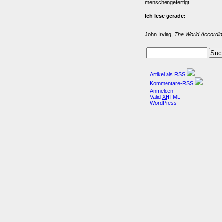
menschengefertigt.
Ich lese gerade:
John Irving,
The World Accordin
Artikel als RSS
Kommentare-RSS
Anmelden
Valid
XHTML
WordPress