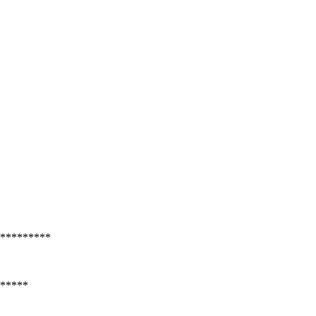
*********
*****