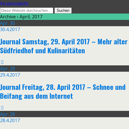
Vorspeisenplatte
Archive › April, 2017
Apr.
30
30.4.2017
Journal Samstag, 29. April 2017 – Mehr alter
Südfriedhof und Kulinaritäten
Apr.
29
29.4.2017
Journal Freitag, 28. April 2017 – Schnee und
Beifang aus dem Internet
Apr.
28
28.4.2017