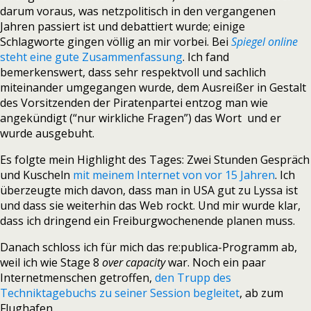
darum voraus, was netzpolitisch in den vergangenen
Jahren passiert ist und debattiert wurde; einige
Schlagworte gingen völlig an mir vorbei. Bei
Spiegel online
steht eine gute Zusammenfassung
. Ich fand
bemerkenswert, dass sehr respektvoll und sachlich
miteinander umgegangen wurde, dem Ausreißer in Gestalt
des Vorsitzenden der Piratenpartei entzog man wie
angekündigt (“nur wirkliche Fragen”) das Wort und er
wurde ausgebuht.
Es folgte mein Highlight des Tages: Zwei Stunden Gespräch
und Kuscheln
mit meinem Internet von vor 15 Jahren
. Ich
überzeugte mich davon, dass man in USA gut zu Lyssa ist
und dass sie weiterhin das Web rockt. Und mir wurde klar,
dass ich dringend ein Freiburgwochenende planen muss.
Danach schloss ich für mich das re:publica-Programm ab,
weil ich wie Stage 8
over capacity
war. Noch ein paar
Internetmenschen getroffen,
den Trupp des
Techniktagebuchs zu seiner Session begleitet
, ab zum
Flughafen.