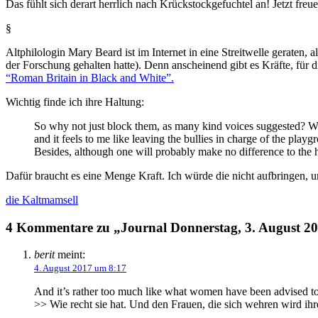
Das fühlt sich derart herrlich nach Krückstockgefuchtel an! Jetzt freu
§
Altphilologin Mary Beard ist im Internet in eine Streitwelle geraten, 
der Forschung gehalten hatte). Denn anscheinend gibt es Kräfte, für
“Roman Britain in Black and White”.
Wichtig finde ich ihre Haltung:
So why not just block them, as many kind voices suggested? Well
and it feels to me like leaving the bullies in charge of the pl
Besides, although one will probably make no difference to the 
Dafür braucht es eine Menge Kraft. Ich würde die nicht aufbringen, u
die Kaltmamsell
4 Kommentare zu „Journal Donnerstag, 3. August 201
berit
meint:
4. August 2017 um 8:17
And it’s rather too much like what women have been advised to 
>> Wie recht sie hat. Und den Frauen, die sich wehren wird ih