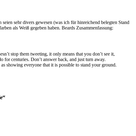
eln seien sehr divers gewesen (was ich für hinreichend belegten Stand
Hautfarben als Weiß gegeben haben. Beards Zusammenfassung:
sn’t stop them tweeting, it only means that you don’t see it,
do for centuries. Don’t answer back, and just turn away.
as showing everyone that it is possible to stand your ground.
fe“