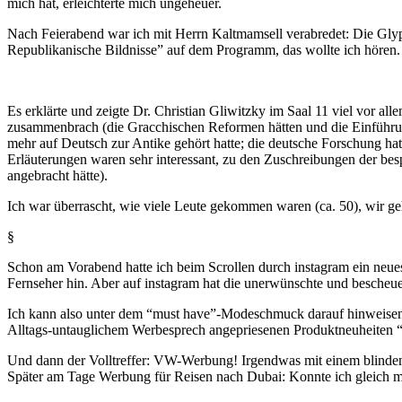
mich hat, erleichterte mich ungeheuer.
Nach Feierabend war ich mit Herrn Kaltmamsell verabredet: Die Glyp
Republikanische Bildnisse” auf dem Programm, das wollte ich hören.
Es erklärte und zeigte Dr. Christian Gliwitzky im Saal 11 viel vor a
zusammenbrach (die Gracchischen Reformen hätten und die Einführung
mehr auf Deutsch zur Antike gehört hatte; die deutsche Forschung hat
Erläuterungen waren sehr interessant, zu den Zuschreibungen der besp
angebracht hätte).
Ich war überrascht, wie viele Leute gekommen waren (ca. 50), wir ge
§
Schon am Vorabend hatte ich beim Scrollen durch instagram ein neue
Fernseher hin. Aber auf instagram hat die unerwünschte und besche
Ich kann also unter dem “must have”-Modeschmuck darauf hinweisen, 
Alltags-untauglichem Werbesprech angepriesenen Produktneuheiten “
Und dann der Volltreffer: VW-Werbung! Irgendwas mit einem blinden 
Später am Tage Werbung für Reisen nach Dubai: Konnte ich gleich m