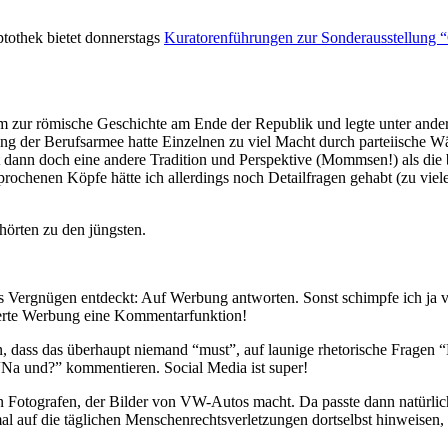
tothek bietet donnerstags
Kuratorenführungen zur Sonderausstellung 
llem zur römische Geschichte am Ende der Republik und legte unter and
 der Berufsarmee hatte Einzelnen zu viel Macht durch parteiische Wä
 dann doch eine andere Tradition und Perspektive (Mommsen!) als die br
rochenen Köpfe hätte ich allerdings noch Detailfragen gehabt (zu viel
hörten zu den jüngsten.
s Vergnügen entdeckt: Auf Werbung antworten. Sonst schimpfe ich ja v
uerte Werbung eine Kommentarfunktion!
dass das überhaupt niemand “must”, auf launige rhetorische Fragen “Ne
Na und?” kommentieren. Social Media ist super!
Fotografen, der Bilder von VW-Autos macht. Da passte dann natürlich
al auf die täglichen Menschenrechtsverletzungen dortselbst hinweise