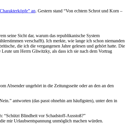
“Charakterköpfe” an
. Gestern stand “Von echtem Schrot und Korn –
erem seine Sicht dar, warum das republikanische System
hlerstimmen verschafft). Ich merkte, wie lange ich schon niemanden
itische, die ich die vergangenen Jahre gelesen und gehört hatte. Die
e Leute um Herrn Gliwitzky, als dass ich sie nach dem Vortrag
om Absender ungehört in die Zeitungsseite oder an den an den
in.” antworten (das passt ohnehin am häufigsten), unter den in
: “Schützt Blindheit vor Schadstoff-Ausstoß?”
n, die mir Urlaubsentspannung unmöglich machen würden.