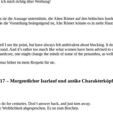
e ich mich richtig über Werbung!
als sie die Aussage unterstützte, die Alten Römer auf den britischen Ins
 die die Vorstellung beängstigend ist, Alte Römer könnte es in mehr 
 I see the point, but have always felt ambivalent about blocking. It doe
ayground. And it’s rather too much like what women have been advised to 
hardcore, one might change the minds of some of the penumbra, as well 
mso höher ist mein Respekt für sie.
7 – Morgentlicher Isarlauf und antike Charakterköp
do for centuries. Don’t answer back, and just turn away.
re Weiblichkeit abgesprochen. Es ist zum Brechen.