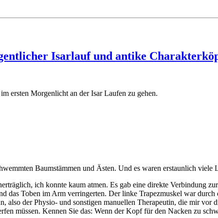
entlicher Isarlauf und antike Charakterkö
 im ersten Morgenlicht an der Isar Laufen zu gehen.
schwemmten Baumstämmen und Ästen. Und es waren erstaunlich viele L
träglich, ich konnte kaum atmen. Es gab eine direkte Verbindung zur 
e und das Toben im Arm verringerten. Der linke Trapezmuskel war durch 
 an, also der Physio- und sonstigen manuellen Therapeutin, die mir vor 
erfen müssen. Kennen Sie das: Wenn der Kopf für den Nacken zu schwer