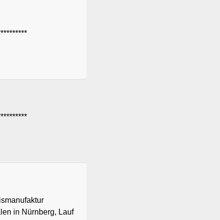
********
********
Eismanufaktur
ialen in Nürnberg, Lauf