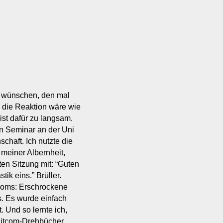
it wünschen, den mal
s die Reaktion wäre wie
st dafür zu langsam.
in Seminar an der Uni
schaft. Ich nutzte die
 meiner Albernheit,
ten Sitzung mit: “Guten
ik eins.” Brüller.
tcoms: Erschrockene
ts. Es wurde einfach
t. Und so lernte ich,
 Sitcom-Drehbücher