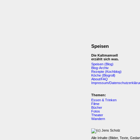
Speisen
Die Kaltmamsell
erzählt sich was.
Speisen (Blog)
Blog-Archiv
Rezepte (Kochblog)
Köche (Blogroll)
About/FAQ
Impressum/Datenschutzerkläru
Themen:
Essen & Trinken
Filme
Bücher
Fotos
Theater
Wandern
Alle Inhalte (Bilder, Texte, Geda