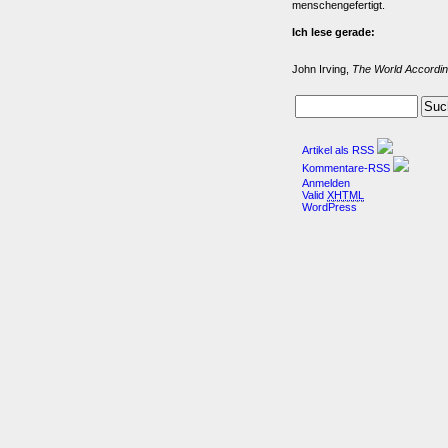
menschengefertigt.
Ich lese gerade:
John Irving,
The World Accordin
Artikel als RSS
Kommentare-RSS
Anmelden
Valid
XHTML
WordPress