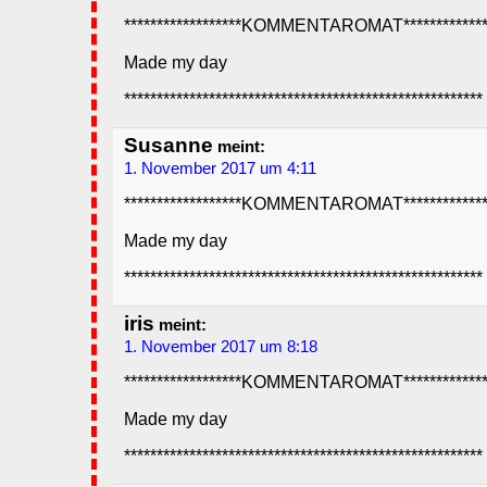
******************KOMMENTAROMAT**************
Made my day
*******************************************************
Susanne
meint:
1. November 2017 um 4:11
******************KOMMENTAROMAT**************
Made my day
*******************************************************
iris
meint:
1. November 2017 um 8:18
******************KOMMENTAROMAT**************
Made my day
*******************************************************