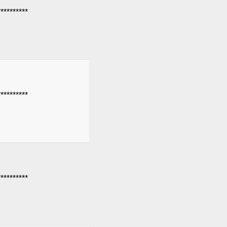
********
********
********