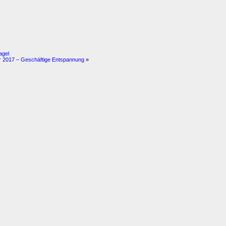
agel
er 2017 – Geschäftige Entspannung
»