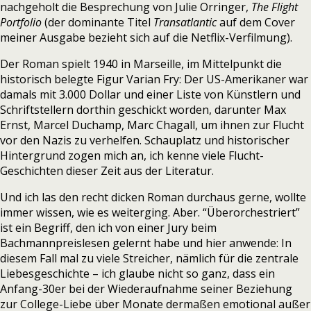
nachgeholt die Besprechung von Julie Orringer,
The Flight
Portfolio
(der dominante Titel
Transatlantic
auf dem Cover
meiner Ausgabe bezieht sich auf die Netflix-Verfilmung).
Der Roman spielt 1940 in Marseille, im Mittelpunkt die
historisch belegte Figur Varian Fry: Der US-Amerikaner war
damals mit 3.000 Dollar und einer Liste von Künstlern und
Schriftstellern dorthin geschickt worden, darunter Max
Ernst, Marcel Duchamp, Marc Chagall, um ihnen zur Flucht
vor den Nazis zu verhelfen. Schauplatz und historischer
Hintergrund zogen mich an, ich kenne viele Flucht-
Geschichten dieser Zeit aus der Literatur.
Und ich las den recht dicken Roman durchaus gerne, wollte
immer wissen, wie es weiterging. Aber. “Überorchestriert”
ist ein Begriff, den ich von einer Jury beim
Bachmannpreislesen gelernt habe und hier anwende: In
diesem Fall mal zu viele Streicher, nämlich für die zentrale
Liebesgeschichte – ich glaube nicht so ganz, dass ein
Anfang-30er bei der Wiederaufnahme seiner Beziehung
zur College-Liebe über Monate dermaßen emotional außer