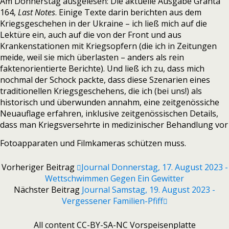
Am Donnerstag ausgelesen: Die aktuelle Ausgabe Granta
164,
Last Notes
. Einige Texte darin berichten aus dem
Kriegsgeschehen in der Ukraine – ich ließ mich auf die
Lektüre ein, auch auf die von der Front und aus
Krankenstationen mit Kriegsopfern (die ich in Zeitungen
meide, weil sie mich überlasten – anders als rein
faktenorientierte Berichte). Und ließ ich zu, dass mich
nochmal der Schock packte, dass diese Szenarien eines
traditionellen Kriegsgeschehens, die ich (bei uns!) als
historisch und überwunden annahm, eine zeitgenössiche
Neuauflage erfahren, inklusive zeitgenössischen Details,
dass man Kriegsversehrte in medizinischer Behandlung vor
Fotoapparaten und Filmkameras schützen muss.
Vorheriger Beitrag
Journal Donnerstag, 17. August 2023 -
Wettschwimmen Gegen Ein Gewitter
Nächster Beitrag
Journal Samstag, 19. August 2023 -
Vergessener Familien-Pfiff
All content CC-BY-SA-NC Vorspeisenplatte