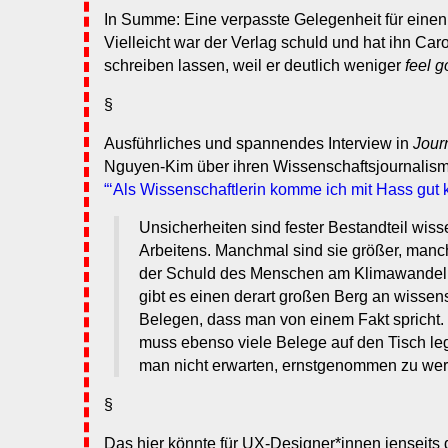
In Summe: Eine verpasste Gelegenheit für einen
Vielleicht war der Verlag schuld und hat ihn Car
schreiben lassen, weil er deutlich weniger
feel 
§
Ausführliches und spannendes Interview in
Journ
Nguyen-Kim über ihren Wissenschaftsjournalis
“‘Als Wissenschaftlerin komme ich mit Hass gut kl
Unsicherheiten sind fester Bestandteil wiss
Arbeitens. Manchmal sind sie größer, manch
der Schuld des Menschen am Klimawandel 
gibt es einen derart großen Berg an wissen
Belegen, dass man von einem Fakt spricht. 
muss ebenso viele Belege auf den Tisch le
man nicht erwarten, ernstgenommen zu werde
§
Das hier könnte für UX-Designer*innen jenseits 