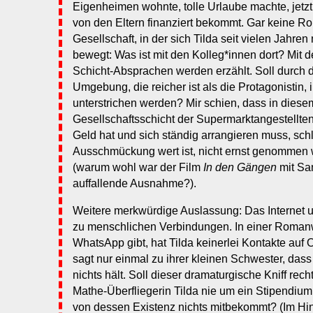
Eigenheimen wohnte, tolle Urlaube machte, jetzt
von den Eltern finanziert bekommt. Gar keine Rol
Gesellschaft, in der sich Tilda seit vielen Jahre
bewegt: Was ist mit den Kolleg*innen dort? Mit d
Schicht-Absprachen werden erzählt. Soll durch
Umgebung, die reicher ist als die Protagonistin, i
unterstrichen werden? Mir schien, dass in dies
Gesellschaftsschicht der Supermarktangestellten
Geld hat und sich ständig arrangieren muss, schl
Ausschmückung wert ist, nicht ernst genommen 
(warum wohl war der Film
In den Gängen
mit San
auffallende Ausnahme?).
Weitere merkwürdige Auslassung: Das Internet 
zu menschlichen Verbindungen. In einer Romanwe
WhatsApp gibt, hat Tilda keinerlei Kontakte auf 
sagt nur einmal zu ihrer kleinen Schwester, dass
nichts hält. Soll dieser dramaturgische Kniff rech
Mathe-Überfliegerin Tilda nie um ein Stipendiu
von dessen Existenz nichts mitbekommt? (Im Hint