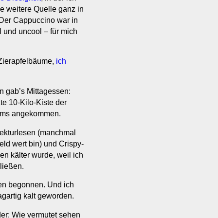
e weitere Quelle ganz in
Der Cappuccino war in
l und uncool – für mich
 Zierapfelbäume,
ich
n gab’s Mittagessen:
te 10-Kilo-Kiste der
aums angekommen.
rekturlesen (manchmal
ld wert bin) und Crispy-
en kälter wurde, weil ich
ließen.
nen begonnen. Und ich
agartig kalt geworden.
der: Wie vermutet sehen