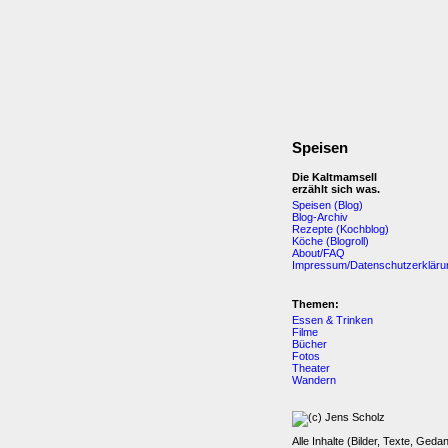
Speisen
Die Kaltmamsell
erzählt sich was.
Speisen (Blog)
Blog-Archiv
Rezepte (Kochblog)
Köche (Blogroll)
About/FAQ
Impressum/Datenschutzerkläru
Themen:
Essen & Trinken
Filme
Bücher
Fotos
Theater
Wandern
Alle Inhalte (Bilder, Texte, Geda