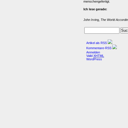
menschengefertigt.
Ich lese gerade:
John Irving,
The World Accordin
Artikel als RSS
Kommentare-RSS
Anmelden
Valid
XHTML
WordPress