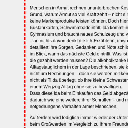
Menschen in Armut rechnen ununterbrochen Koste
Grund, warum Armut so viel Kraft zehrt – nicht ei
keine Markenprodukte leisten können. Doch hier:
Busfahrkarten, Schwimmbadeintritt, Ida kommt in
Gymnasium und braucht neues Schulzeug und v
– an nichts davon denkt die Ich-Erzählerin, obwo
detailliert ihre Sorgen, Gedanken und Nöte schild
im Blick, wann das nächste Geld eintrifft. Was 
die gezahlt werden müssen? Die alkoholkranke Mu
Alltagstauglichem in der Lage beschrieben, sie 
nicht um Rechnungen – doch sie werden mit ke
nicht als Tilda überlegt, ob ihre kleine Schwester
einem Wegzug Alltag ohne sie zu bewältigen.
Dass diese Ida beim Einkaufen das Geld abgezähl
dadurch wie eine weitere ihrer Schrullen – und n
notgedrungene Verhalten armer Menschen.
Außerdem wird lediglich immer wieder der Unters
beim Großwerden im Vergleich zu ihrem Freundes