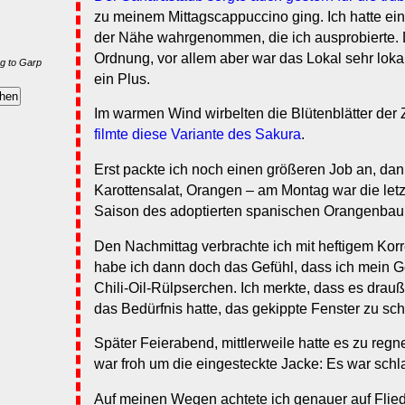
zu meinem Mittagscappuccino ging. Ich hatte ein
der Nähe wahrgenommen, die ich ausprobierte. 
Ordnung, vor allem aber war das Lokal sehr loka
g to Garp
ein Plus.
Im warmen Wind wirbelten die Blütenblätter der
filmte diese Variante des Sakura
.
Erst packte ich noch einen größeren Job an, dan
Karottensalat, Orangen – am Montag war die letz
Saison des adoptierten spanischen Orangenb
Den Nachmittag verbrachte ich mit heftigem Kor
habe ich dann doch das Gefühl, dass ich mein Ge
Chili-Oil-Rülpserchen. Ich merkte, dass es drauß
das Bedürfnis hatte, das gekippte Fenster zu sch
Später Feierabend, mittlerweile hatte es zu reg
war froh um die eingesteckte Jacke: Es war schl
Auf meinen Wegen achtete ich genauer auf Flie