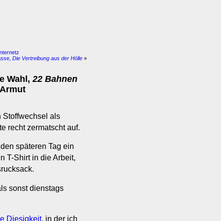
Internetz
asse,
Die Vertreibung aus der Hölle
»
ne Wahl,
22 Bahnen
 Armut
 Stoffwechsel als
e recht zermatscht auf.
 den späteren Tag ein
 T-Shirt in die Arbeit,
srucksack.
ls sonst dienstags
e Diesigkeit
, in der ich