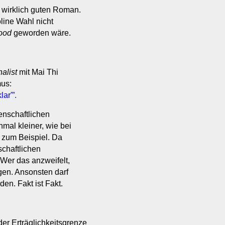
 wirklich guten Roman.
oline Wahl nicht
good
geworden wäre.
alist
mit Mai Thi
mus:
ar'”.
enschaftlichen
mal kleiner, wie bei
zum Beispiel. Da
schaftlichen
Wer das anzweifelt,
gen. Ansonsten darf
n. Fakt ist Fakt.
der Erträglichkeitsgrenze