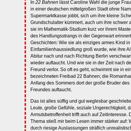
In
22 Bahnen
lässt Caroline Wahl die junge Frau
in einer deutschen mittelgroßen Stadt ohne Nam
Supermarktkasse jobbt, sich um ihre kleine Schw
Grundschulalter kümmert, auch um ihre schwer a
sie im Mathematik-Studium kurz vor ihrem Master
des Handlungsstrangs in der Gegenwart erinnert 
Geschichten: Wie sie als einziges armes Kind i
Einfamilienhaussiedlung groß wurde, wie ihre A
Abitur nach und nach Richtung Berlin verschwand
wieder auftaucht. Und wie sie in der Zeit nach d
Freund verlor. So oft es geht, schwimmt sie in
bezeichneten Freibad 22 Bahnen; die Romanhand
Anfang des Sommers dort der große Bruder des 
Freundes auftaucht.
Das ist alles süffig und gut weglesbar geschrie
Leute, große Gefühle, soziale Ungerechtigkeit,
Armutsbetroffenheit trifft auch auf Zeitinteresse
Thema stieß mir beim Lesen immer stärker auf: 
durch riesige Auslassungen sträflich unrealistis