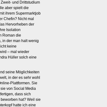
 Zweit- und Drittstudium
le aber spielt die
n mit ihrem Supermarktjob
er Chefin? Nicht mal
 das Hervorheben der
hre Isolation
em Roman die
, in der man halt wenig
icht keine
wird – mal wieder
dra Hüller solch eine
und seine Möglichkeiten
lt, in der es sehr wohl
Online-Plattformen. Sie
 sie von Social Media
tfertigen, dass sich
m beworben hat? Weil sie
erkopf hatte ich eine