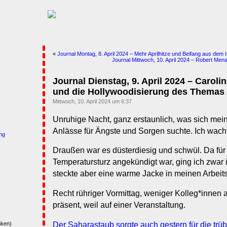
«
Journal Montag, 8. April 2024 – Mehr Aprilhitze und Beifang aus dem 
Journal Mittwoch, 10. April 2024 – Robert Men
Journal Dienstag, 9. April 2024 – Caroli
und die Hollywoodisierung des Themas
Mittwoch, 10. April 2024 um 6:37
Unruhige Nacht, ganz erstaunlich, was sich mein
Anlässe für Ängste und Sorgen suchte. Ich wacht
ng
Draußen war es düsterdiesig und schwül. Da für
Temperatursturz angekündigt war, ging ich zwar in
steckte aber eine warme Jacke in meinen Arbeit
Recht rühriger Vormittag, weniger Kolleg*innen a
präsent, weil auf einer Veranstaltung.
Der Saharastaub sorgte auch gestern für die trüb
nken)