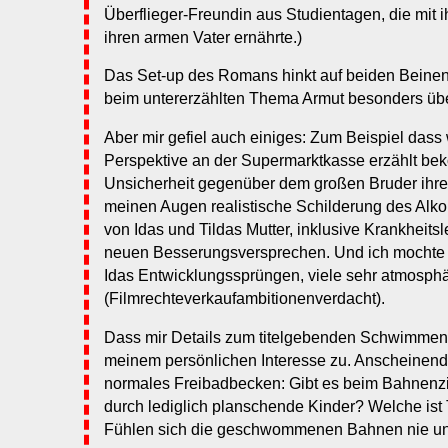
Überflieger-Freundin aus Studientagen, die mit 
ihren armen Vater ernährte.)
Das Set-up des Romans hinkt auf beiden Beinen
beim untererzählten Thema Armut besonders übe
Aber mir gefiel auch einiges: Zum Beispiel dass
Perspektive an der Supermarktkasse erzählt be
Unsicherheit gegenüber dem großen Bruder ihre
meinen Augen realistische Schilderung des Alko
von Idas und Tildas Mutter, inklusive Krankheit
neuen Besserungsversprechen. Und ich mochte 
Idas Entwicklungssprüngen, viele sehr atmosph
(Filmrechteverkaufambitionenverdacht).
Dass mir Details zum titelgebenden Schwimmen f
meinem persönlichen Interesse zu. Anscheinend 
normales Freibadbecken: Gibt es beim Bahnenz
durch lediglich planschende Kinder? Welche ist
Fühlen sich die geschwommenen Bahnen nie unt