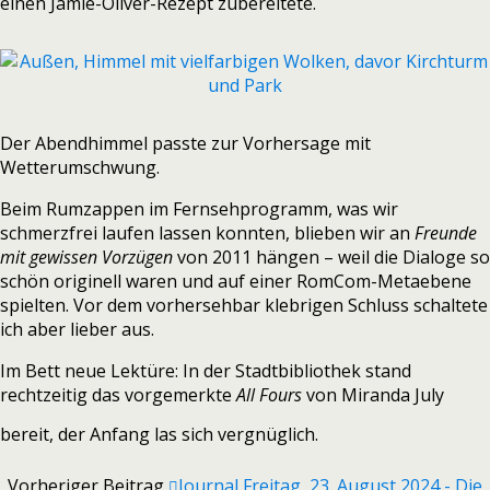
einen Jamie-Oliver-Rezept zubereitete.
Der Abendhimmel passte zur Vorhersage mit
Wetterumschwung.
Beim Rumzappen im Fernsehprogramm, was wir
schmerzfrei laufen lassen konnten, blieben wir an
Freunde
mit gewissen Vorzügen
von 2011 hängen – weil die Dialoge so
schön originell waren und auf einer RomCom-Metaebene
spielten. Vor dem vorhersehbar klebrigen Schluss schaltete
ich aber lieber aus.
Im Bett neue Lektüre: In der Stadtbibliothek stand
rechtzeitig das vorgemerkte
All Fours
von Miranda July
bereit, der Anfang las sich vergnüglich.
Vorheriger Beitrag
Journal Freitag, 23. August 2024 - Die