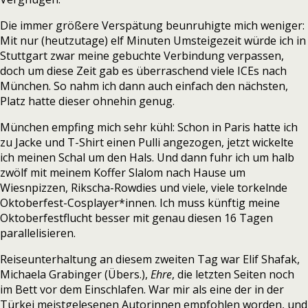
Die immer größere Verspätung beunruhigte mich weniger:
Mit nur (heutzutage) elf Minuten Umsteigezeit würde ich in
Stuttgart zwar meine gebuchte Verbindung verpassen,
doch um diese Zeit gab es überraschend viele ICEs nach
München. So nahm ich dann auch einfach den nächsten,
Platz hatte dieser ohnehin genug.
München empfing mich sehr kühl: Schon in Paris hatte ich
zu Jacke und T-Shirt einen Pulli angezogen, jetzt wickelte
ich meinen Schal um den Hals. Und dann fuhr ich um halb
zwölf mit meinem Koffer Slalom nach Hause um
Wiesnpizzen, Rikscha-Rowdies und viele, viele torkelnde
Oktoberfest-Cosplayer*innen. Ich muss künftig meine
Oktoberfestflucht besser mit genau diesen 16 Tagen
parallelisieren.
Reiseunterhaltung an diesem zweiten Tag war Elif Shafak,
Michaela Grabinger (Übers.),
Ehre
, die letzten Seiten noch
im Bett vor dem Einschlafen. War mir als eine der in der
Türkei meistgelesenen Autorinnen empfohlen worden, und