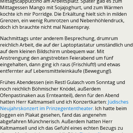
Mittagscappuccino am Arbeitsplatz. Später gab es zum
Mittagessen Mango mit Sojajoghurt, und zum Wärmen
kochte ich mir Porridge. Die Erkältung hielt sich in milden
Grenzen, ein wenig Rumrotzen und Nebenhöhlendruck,
doch ich brauchte nicht mal Nasenspray.
Nachmittags unter anderem Besprechung, drumrum
reichlich Arbeit, die auf der Laptoptastatur umständlich und
auf dem kleinen Bildschirm unbequem war. Mit
Anstrengung den angstrebten Feierabend um fünf
eingehalten, dann ging ich raus (Frischluft!) und etwas
entfernter auf Lebensmitteleinkäufe (Bewegung!).
Frühes Abendessen (ein Restl Gulasch vom Sonntag und
noch reichlich Böhmischer Knödel, außerdem
Ofenpastinaken aus Ernteanteil), denn für den Abend
hatten Herr Kaltmamsell und ich Konzertkarten:
Jüdisches
Neujahrskonzert im Prinzegententheater.
Ich hatte beim
Joggen ein Plakat gesehen, fand das angenehm
abgefahren Münchnerisch. Außerdem hatten Herr
Kaltmamsell und ich das Gefühl eines echten Bezugs zu