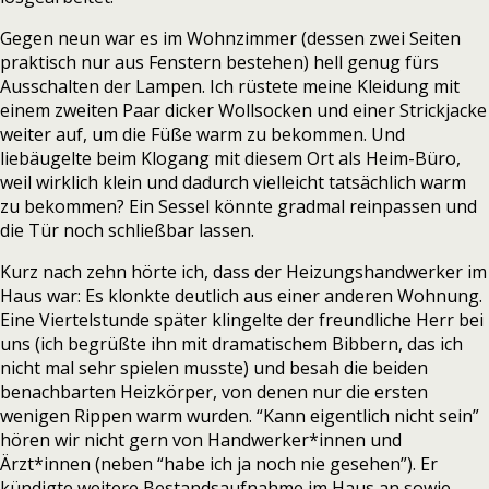
Gegen neun war es im Wohnzimmer (dessen zwei Seiten
praktisch nur aus Fenstern bestehen) hell genug fürs
Ausschalten der Lampen. Ich rüstete meine Kleidung mit
einem zweiten Paar dicker Wollsocken und einer Strickjacke
weiter auf, um die Füße warm zu bekommen. Und
liebäugelte beim Klogang mit diesem Ort als Heim-Büro,
weil wirklich klein und dadurch vielleicht tatsächlich warm
zu bekommen? Ein Sessel könnte gradmal reinpassen und
die Tür noch schließbar lassen.
Kurz nach zehn hörte ich, dass der Heizungshandwerker im
Haus war: Es klonkte deutlich aus einer anderen Wohnung.
Eine Viertelstunde später klingelte der freundliche Herr bei
uns (ich begrüßte ihn mit dramatischem Bibbern, das ich
nicht mal sehr spielen musste) und besah die beiden
benachbarten Heizkörper, von denen nur die ersten
wenigen Rippen warm wurden. “Kann eigentlich nicht sein”
hören wir nicht gern von Handwerker*innen und
Ärzt*innen (neben “habe ich ja noch nie gesehen”). Er
kündigte weitere Bestandsaufnahme im Haus an sowie