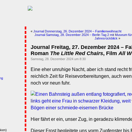
«
Journal Donnerstag, 26. Dezember 2024 – Familienweihnacht
Journal Samstag, 28. Dezember 2024 – Berlin Tag 2 mit Museum für
Jahresrückblick
»
Journal Freitag, 27. Dezember 2024 – Fa
Roman
The Little Red Chairs
, Film
All W
Samstag, 28. Dezember 2024 um 8:30
Eine eher unruhige Nacht, aber ich stand recht fri
reichlich Zeit für Reisevorbereitungen, auch we
ng
noch vor neun fuhr.
Hier fährt er ein, unser Zug, in geradezu klirrend
Dieser Frost begleitete uns vorm Zugfenster bis B
nken)