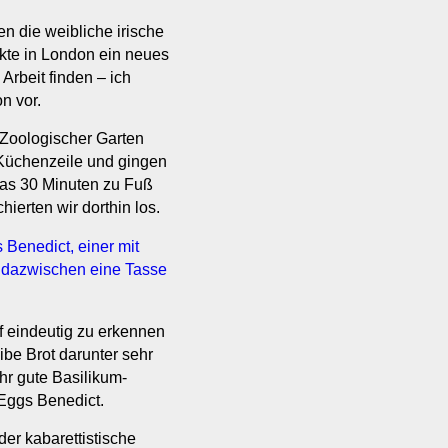
n die weibliche irische
akte in London ein neues
rbeit finden – ich
on vor.
 Zoologischer Garten
Küchenzeile und gingen
 das 30 Minuten zu Fuß
ierten wir dorthin los.
f eindeutig zu erkennen
be Brot darunter sehr
hr gute Basilikum-
Eggs Benedict.
er kabarettistische