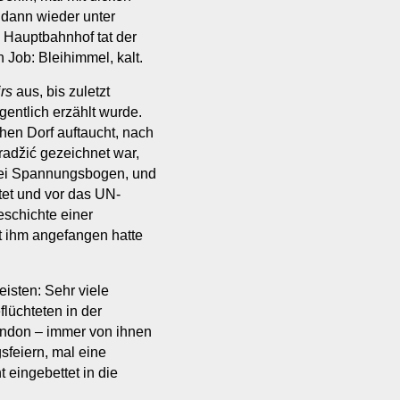
 dann wieder unter
n Hauptbahnhof tat der
 Job: Bleihimmel, kalt.
rs
aus, bis zuletzt
gentlich erzählt wurde.
chen Dorf auftaucht, nach
adžić gezeichnet war,
rlei Spannungsbogen, und
tet und vor das UN-
schichte einer
it ihm angefangen hatte
sten: Sehr viele
lüchteten in der
London – immer von ihnen
sfeiern, mal eine
t eingebettet in die