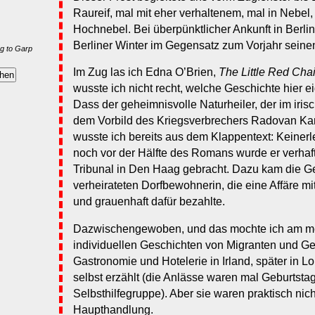
Raureif, mal mit eher verhaltenem, mal in Nebel,
Hochnebel. Bei überpünktlicher Ankunft in Berli
Berliner Winter im Gegensatz zum Vorjahr seinen
g to Garp
Im Zug las ich Edna O’Brien,
The Little Red Chai
wusste ich nicht recht, welche Geschichte hier ei
Dass der geheimnisvolle Naturheiler, der im iris
dem Vorbild des Kriegsverbrechers Radovan Kar
wusste ich bereits aus dem Klappentext: Keine
noch vor der Hälfte des Romans wurde er verhaf
Tribunal in Den Haag gebracht. Dazu kam die Ge
verheirateten Dorfbewohnerin, die eine Affäre m
und grauenhaft dafür bezahlte.
Dazwischengewoben, und das mochte ich am mei
individuellen Geschichten von Migranten und Gef
Gastronomie und Hotelerie in Irland, später in 
selbst erzählt (die Anlässe waren mal Geburtstag
Selbsthilfegruppe). Aber sie waren praktisch nich
Haupthandlung.