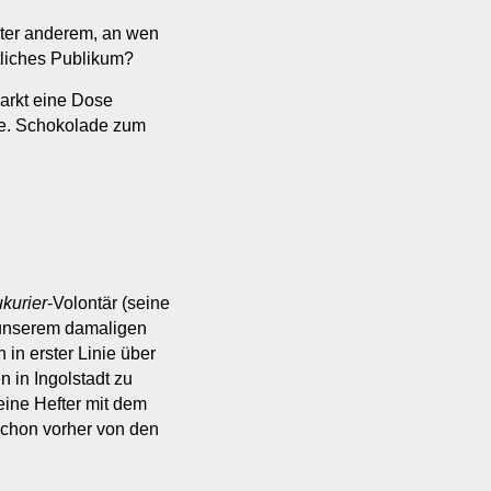
nter anderem, an wen
tliches Publikum?
arkt eine Dose
le. Schokolade zum
kurier
-Volontär (seine
u unserem damaligen
 in erster Linie über
 in Ingolstadt zu
eine Hefter mit dem
schon vorher von den