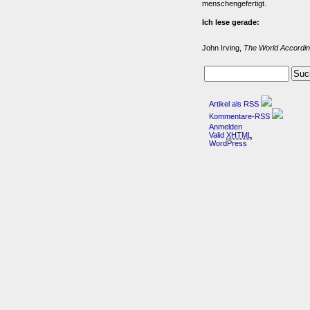
menschengefertigt.
Ich lese gerade:
John Irving,
The World Accordin
Artikel als RSS
Kommentare-RSS
Anmelden
Valid
XHTML
WordPress