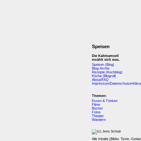
Speisen
Die Kaltmamsell
erzählt sich was.
Speisen (Blog)
Blog-Archiv
Rezepte (Kochblog)
Köche (Blogroll)
About/FAQ
Impressum/Datenschutzerkläru
Themen:
Essen & Trinken
Filme
Bücher
Fotos
Theater
Wandern
Alle Inhalte (Bilder, Texte, Geda