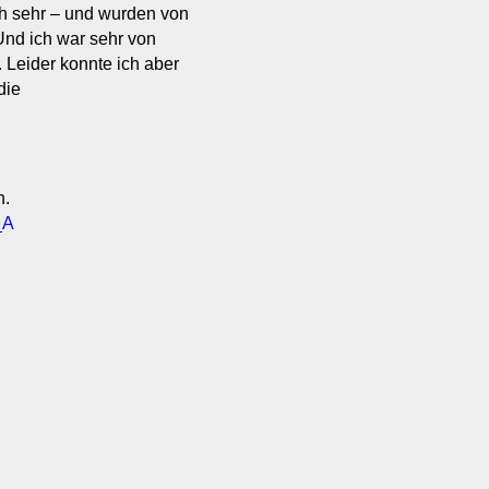
ch sehr – und wurden von
Und ich war sehr von
. Leider konnte ich aber
die
n.
_A