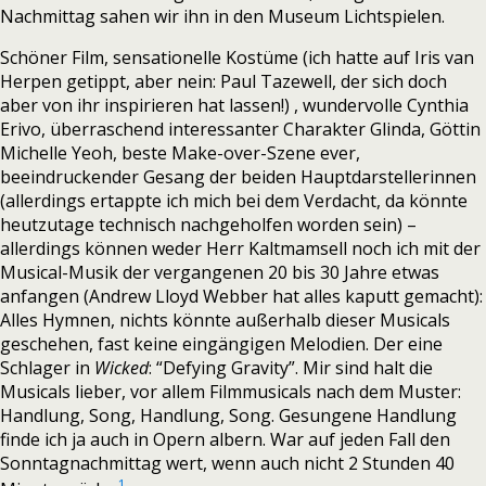
Nachmittag sahen wir ihn in den Museum Lichtspielen.
Schöner Film, sensationelle Kostüme (ich hatte auf Iris van
Herpen getippt, aber nein: Paul Tazewell, der sich doch
aber von ihr inspirieren hat lassen!) , wundervolle Cynthia
Erivo, überraschend interessanter Charakter Glinda, Göttin
Michelle Yeoh, beste Make-over-Szene ever,
beeindruckender Gesang der beiden Hauptdarstellerinnen
(allerdings ertappte ich mich bei dem Verdacht, da könnte
heutzutage technisch nachgeholfen worden sein) –
allerdings können weder Herr Kaltmamsell noch ich mit der
Musical-Musik der vergangenen 20 bis 30 Jahre etwas
anfangen (Andrew Lloyd Webber hat alles kaputt gemacht):
Alles Hymnen, nichts könnte außerhalb dieser Musicals
geschehen, fast keine eingängigen Melodien. Der eine
Schlager in
Wicked
: “Defying Gravity”. Mir sind halt die
Musicals lieber, vor allem Filmmusicals nach dem Muster:
Handlung, Song, Handlung, Song. Gesungene Handlung
finde ich ja auch in Opern albern. War auf jeden Fall den
Sonntagnachmittag wert, wenn auch nicht 2 Stunden 40
1