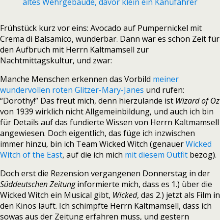
Frühstück kurz vor eins: Avocado auf Pumpernickel mit
Crema di Balsamico, wunderbar. Dann war es schon Zeit für
den Aufbruch mit Herrn Kaltmamsell zur
Nachtmittagskultur, und zwar:
Manche Menschen erkennen das Vorbild
meiner
wundervollen roten Glitzer-Mary-Janes
und rufen:
“Dorothy!” Das freut mich, denn hierzulande ist
Wizard of Oz
von 1939 wirklich nicht Allgemeinbildung, und auch ich bin
für Details auf das fundierte Wissen von Herrn Kaltmamsell
angewiesen. Doch eigentlich, das füge ich inzwischen
immer hinzu, bin ich Team Wicked Witch (genauer
Wicked
Witch of the East
, auf die ich mich
mit diesem Outfit
bezog).
Doch erst die Rezension vergangenen Donnerstag in der
Süddeutschen Zeitung
informierte mich, dass es 1.) über die
Wicked Witch ein Musical gibt,
Wicked
, das 2.) jetzt als Film in
den Kinos läuft. Ich schimpfte Herrn Kaltmamsell, dass ich
sowas aus der Zeitung erfahren muss, und gestern