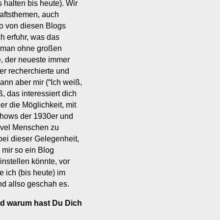
 halten bis heute). Wir
haftsthemen, auch
so von diesen Blogs
h erfuhr, was das
n man ohne großen
e, der neueste immer
er recherchierte und
ann aber mir (“Ich weiß,
ß, das interessiert dich
er die Möglichkeit, mit
hows der 1930er und
rvel Menschen zu
 bei dieser Gelegenheit,
 mir so ein Blog
instellen könnte, vor
 ich (bis heute) im
nd allso geschah es.
nd warum hast Du Dich