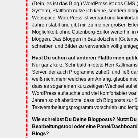
(Dein, es ist
das
Blog.) WordPress ist das CMS
System), Plattform nutze ich keine, sondern blo
Webspace. WordPress ist vertraut und komfortabel
Jahren stabil und gibt mir zu meiner großen Erle
Möglichkeit, ohne Gutenberg-Editor weiterhin in
bloggen. Das Bloggen in Bauklötzchen (Gutenberg
schreiben und Bilder zu verwenden völlig entge
Hast Du schon auf anderen Plattformen gebl
Nur ganz kurz. Sehr bald mietete Herr Kaltmamse
Server, der auch Programme zuließ, und ließ dar
weiß nicht mehr welches am Anfang, glaube mich
dass es sogar einen kurzzeitigen Wechsel auf e
WordPress auftauchte und viel komfortabler war (
Jahren so oft abstürzte, dass ich Blogposts zur S
Textverarbeitungsprogramm vorschrieb und fertig
Wie schreibst Du Deine Blogposts? Nutzt Du 
Bearbeitungstool oder eine Panel/Dashboard
Blogs?