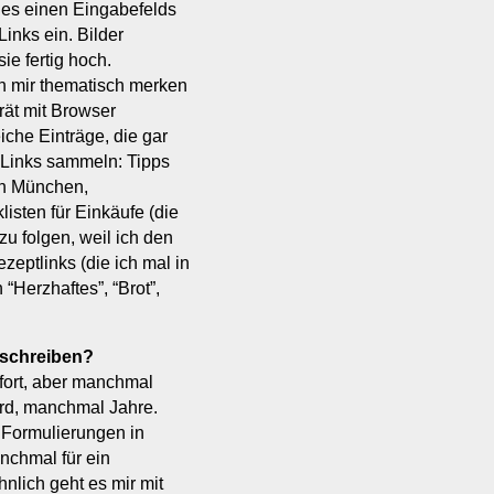
des einen Eingabefelds
inks ein. Bilder
ie fertig hoch.
ich mir thematisch merken
rät mit Browser
iche Einträge, die gar
n Links sammeln: Tipps
in München,
listen für Einkäufe (die
u folgen, weil ich den
eptlinks (die ich mal in
 “Herzhaftes”, “Brot”,
 schreiben?
ofort, aber manchmal
ird, manchmal Jahre.
 Formulierungen in
nchmal für ein
nlich geht es mir mit