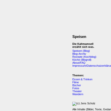
Speisen
Die Kaltmamsell
erzählt sich was.
Speisen (Blog)
Blog-Archiv
Rezepte (Kochblog)
Köche (Blogroll)
About/FAQ
Impressum/Datenschutzerkläru
Themen:
Essen & Trinken
Filme
Bücher
Fotos
Theater
Wandern
Alle Inhalte (Bilder, Texte, Geda