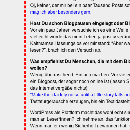
Oj, keiner, der mir bei ein paar Tausend Posts sofo
mag ich aber besonders gern.
Hast Du schon Blogpausen eingelegt oder B
Vor ein paar Jahren versuchte ich es eine Weile
vielleicht würde das mein Leben ja positiv verän
Kaltmamsell fassungslos vor mir stand: “Aber wa
lesen?”, brach ich den Versuch ab.
Was empfiehlst Du Menschen, die mit dem B
wollen?
Wenig überraschend: Einfach machen. Vor viele
ein Blogpost, der sogar noch online ist (lassen S
das Internet vergäße nichts):
“Make the clackity noise until a little story falls out
Tastaturgeräusche erzeugen, bis ein Text dasteht
WordPress als Plattform macht das wohl echt s
man an Leser*innen? Ich nehme an, das funktion
Wenn man ein wenig Sicherheit gewonnen hat, i