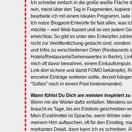
Ich schreibe einfach in die große weiße Fläche 
rein, meist über den Tag in Fragmenten, kopiere L
bearbeite ich mit einem lokalen Programm, lade s
Ich nutze Blogpost-Entwürfe für fast alles, was 
möchte – weil Web-basiert und so von jedem Ge
erreichbar. So gibt es unter den Entwürfen zahlre
nicht zur Veröffentlichung gedacht sind, sonder
und Infos zu verschiedenen Orten (Restaurants 
Hotels/Restaurants/Sehenswertes in Berlin), Link
mich oft davor bewahren, einem Einkaufsimpuls z
Link dort sichere und damit FOMO bekämpfe), Rez
einzelne Einträge sortieren sollte, derzeit hängen
“Süßes” noch in einem Post hintereinander).
Wann fühlst Du Dich am meisten inspiriert zu
Wenn mir die Wörter dafür einfallen. Meistens s
braucht es Tage, bis ein Erlebnis geschrieben w
Mein Erzählmittel ist Sprache, wenn Wörter oder
meinem Hirn auftauchen, oft für den Einstieg, ma
markantes Detail, dann kann ich es schreiben. Äh