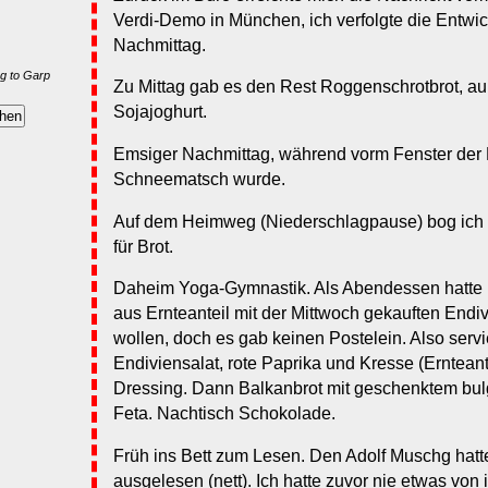
Verdi-Demo in München, ich verfolgte die Entwi
Nachmittag.
g to Garp
Zu Mittag gab es den Rest Roggenschrotbrot, 
Sojajoghurt.
Emsiger Nachmittag, während vorm Fenster der
Schneematsch wurde.
Auf dem Heimweg (Niederschlagpause) bog ich 
für Brot.
Daheim Yoga-Gymnastik. Als Abendessen hatte i
aus Ernteanteil mit der Mittwoch gekauften Endiv
wollen, doch es gab keinen Postelein. Also servi
Endiviensalat, rote Paprika und Kresse (Erntean
Dressing. Dann Balkanbrot mit geschenktem bul
Feta. Nachtisch Schokolade.
Früh ins Bett zum Lesen. Den Adolf Muschg hat
ausgelesen (nett). Ich hatte zuvor nie etwas von