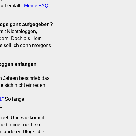
rt einfällt.
Meine FAQ
logs ganz aufgegeben?
 mit Nichtbloggen,
dern. Doch als Herr
s soll ich dann morgens
loggen anfangen
n Jahren beschrieb das
ie sich nicht einreden,
.”
So lange
.
impel. Und wie kommt
iert immer noch so:
n anderen Blogs, die