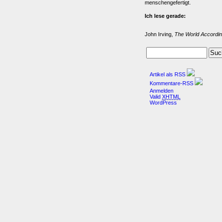
menschengefertigt.
Ich lese gerade:
John Irving,
The World Accordin
Artikel als RSS
Kommentare-RSS
Anmelden
Valid
XHTML
WordPress