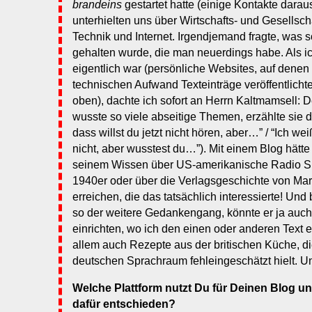
brandeins
gestartet hatte (einige Kontakte daraus
unterhielten uns über Wirtschafts- und Gesellsc
Technik und Internet. Irgendjemand fragte, was 
gehalten wurde, die man neuerdings habe. Als ic
eigentlich war (persönliche Websites, auf dene
technischen Aufwand Texteinträge veröffentlicht
oben), dachte ich sofort an Herrn Kaltmamsell: D
wusste so viele abseitige Themen, erzählte sie d
dass willst du jetzt nicht hören, aber…” / “Ich wei
nicht, aber wusstest du…”). Mit einem Blog hätte 
seinem Wissen über US-amerikanische Radio S
1940er oder über die Verlagsgeschichte von Ma
erreichen, die das tatsächlich interessierte! Und
so der weitere Gedankengang, könnte er ja auch
einrichten, wo ich den einen oder anderen Text e
allem auch Rezepte aus der britischen Küche, die
deutschen Sprachraum fehleingeschätzt hielt. U
Welche Plattform nutzt Du für Deinen Blog u
dafür entschieden?