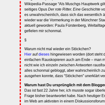
Wikipedia-Passage “Als Muschgs Hauptwerk gilt
seitiges Opus
Der rote Ritter. Eine Geschichte v
es unwahrscheinlich, dass sich das wesentlich ä
wieder war die Vormerkung in der Münchner Stadt
aktuell geworden: Paula Fürstenberg,
Weltalltag
gefielen mir schonmal.
§
Warum nicht mal wieder ein Stöckchen?
Hier
auf
dieses
hingewiesen worden (dort steht d
einfachen Rauskopieren auch am Ende – man m
nicht wie ich einzeln zwischen Antworten rausfi
alles schonmal gebloggt, aber wahrscheinlich zul
ausgehen konnte, dass “Stöckchen” unerklärt ve
Warum hast Du ursprünglich mit dem Blogg
Das ist fast 22 Jahre her, ich musste sogar überl
Frage bisher beantwortet habe. Nach heutiger Er
im Web am aktivsten in einem Diskussionsforum