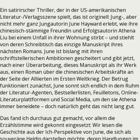
Ein satirirscher Thriller, der in der US-amerikanischen
Literatur-/Verlagsszene spielt, das ist originell: Jung-, aber
nicht mehr ganz Jungautorin June Hayward erlebt, wie ihre
chinesisch-stämmige Freundin und Erfolgsautorin Athena
Liu bei einem Unfall in ihrer Wohnung stirbt – und stiehlt
von deren Schreibtisch das einzige Manuskript ihres
nächsten Romans. June ist bislang mit ihren
schriftstellerischen Ambitionen gescheitert und gibt jetzt,
nach einer Überarbeitung, dieses Manuskript als ihr Werk
aus, einen Roman über die chinesischen Arbeitskräfte an
der Seite der Alliierten im Ersten Weltkrieg. Der Betrug
funktioniert zunächst, June sonnt sich endlich in dem Ruhm
der Literatur-Agenten, Bestsellerlisten, Feuilletons, Online-
Literaturplattformen und Social Media, um den sie Athena
immer beneidete – doch natürlich geht das nicht lang gut.
Das fand ich durchaus gut gemacht, vor allem die
Erzählstimme wird gekonnt eingesetzt: Wir lesen die
Geschichte aus der Ich-Perspektive von June, die sich als
souveräne Heldin darstellen möchte, deren Handlungen im