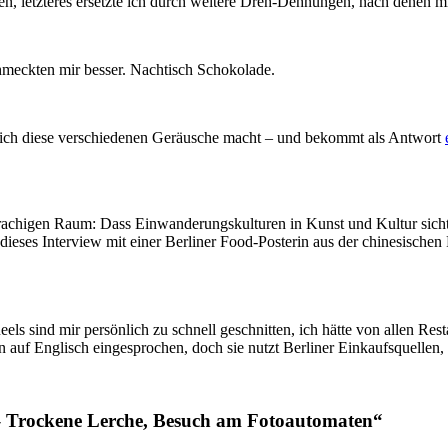
n, letzteres ersetzte ich durch weitere Dreh-Dehnungen, nach denen mi
chmeckten mir besser. Nachtisch Schokolade.
lich diese verschiedenen Geräusche macht – und bekommt als Antwort
prachigen Raum: Dass Einwanderungskulturen in Kunst und Kultur sicht
ber dieses Interview mit einer Berliner Food-Posterin aus der chinesisc
eels sind mir persönlich zu schnell geschnitten, ich hätte von allen Res
 auf Englisch eingesprochen, doch sie nutzt Berliner Einkaufsquellen
– Trockene Lerche, Besuch am Fotoautomaten“