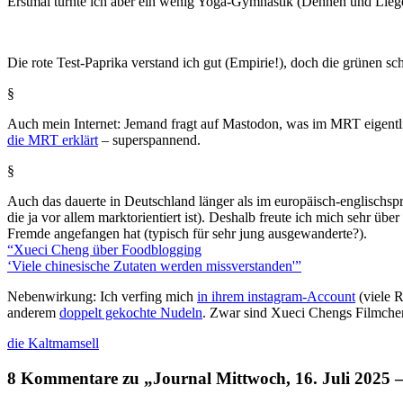
Erstmal turnte ich aber ein wenig Yoga-Gymnastik (Dehnen und Liege
Die rote Test-Paprika verstand ich gut (Empirie!), doch die grünen s
§
Auch mein Internet: Jemand fragt auf Mastodon, was im MRT eigent
die MRT erklärt
– superspannend.
§
Auch das dauerte in Deutschland länger als im europäisch-englischs
die ja vor allem marktorientiert ist). Deshalb freute ich mich sehr ü
Fremde angefangen hat (typisch für sehr jung ausgewanderte?).
“Xueci Cheng über Foodblogging
‘Viele chinesische Zutaten werden missverstanden'”
Nebenwirkung: Ich verfing mich
in ihrem instagram-Account
(viele R
anderem
doppelt gekochte Nudeln
. Zwar sind Xueci Chengs Filmchen
die Kaltmamsell
8 Kommentare zu „Journal Mittwoch, 16. Juli 2025 