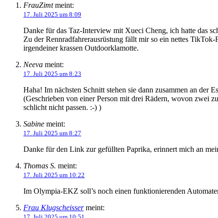
FrauZimt
meint:
17. Juli 2025 um 8:09
Danke für das Taz-Interview mit Xueci Cheng, ich hatte das sch
Zu der Rennradfahrerausrüstung fällt mir so ein nettes TikTok-F
irgendeiner krassen Outdoorklamotte.
Neeva
meint:
17. Juli 2025 um 8:23
Haha! Im nächsten Schnitt stehen sie dann zusammen an der E
(Geschrieben von einer Person mit drei Rädern, wovon zwei z
schlicht nicht passen. :-) )
Sabine
meint:
17. Juli 2025 um 8:27
Danke für den Link zur gefüllten Paprika, erinnert mich an mei
Thomas S.
meint:
17. Juli 2025 um 10:22
Im Olympia-EKZ soll’s noch einen funktionierenden Automat
Frau Klugscheisser
meint:
17. Juli 2025 um 10:51