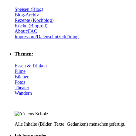
Speisen (Blog)
Blog-Archiv
Rezepte (Kochblog)
Köche (Blogroll)
About/FAQ
Impressum/Datenschutzerklärung
Themen:
Essen & Trinken
Filme
Bücher
Fotos
Theater
Wandern
Alle Inhalte (Bilder, Texte, Gedanken) menschengefertigt.
Ich lese gerade: