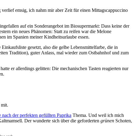
verlief emsig, ich nahm mir aber Zeit für einen Mittagscappuccino
ingefallen auf ein Sonderangebot im Biosupermarkt: Dass keine der
estern ein neues Phänomen: Statt zu reifen war die Melone
nen im Spanien meiner Kindheitsurlaube essen.
nkaufsliste gesetzt, also die gelbe Lebensmittelfarbe, die in
eiten Tradition), guter Anlass, mal wieder zum Ostbahnhof und zum
hatte er allerdings gelitten: Die mechanischen Tasten reagierten nur
en.
 mit.
 nach der perfekten gefüllten Paprika
Thema. Und weil ich mich
 Kaltmamsell. Der wunderte sich über die geforderten
grünen
Schoten,