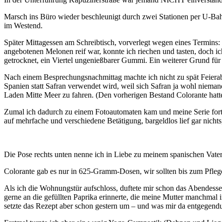
Marsch ins Büro wieder beschleunigt durch zwei Stationen per U-Bahn
im Westend.
Später Mittagessen am Schreibtisch, vorverlegt wegen eines Termins
angebotenen Melonen reif war, konnte ich riechen und tasten, doch i
getrocknet, ein Viertel ungenießbarer Gummi. Ein weiterer Grund fü
Nach einem Besprechungsnachmittag machte ich nicht zu spät Feieraben
Spanien statt Safran verwendet wird, weil sich Safran ja wohl niema
Laden Mitte Meer zu fahren. (Den vorherigen Bestand Colorante hatt
Zumal ich dadurch zu einem Fotoautomaten kam und meine Serie for
auf mehrfache und verschiedene Betätigung, bargeldlos lief gar nicht
Die Pose rechts unten nenne ich in Liebe zu meinem spanischen Vater 
Colorante gab es nur in 625-Gramm-Dosen, wir sollten bis zum Pflege
Als ich die Wohnungstür aufschloss, duftete mir schon das Abendess
gerne an die gefüllten Paprika erinnerte, die meine Mutter manchmal 
setzte das Rezept aber schon gestern um – und was mir da entgegenduf