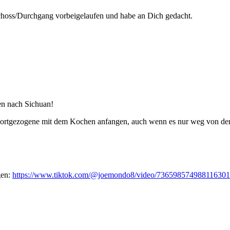
choss/Durchgang vorbeigelaufen und habe an Dich gedacht.
ren nach Sichuan!
Fortgezogene mit dem Kochen anfangen, auch wenn es nur weg von den El
gen:
https://www.tiktok.com/@joemondo8/video/73659857498811630