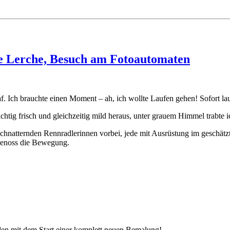
ne Lerche, Besuch am Fotoautomaten
af. Ich brauchte einen Moment – ah, ich wollte Laufen gehen! Sofort la
chtig frisch und gleichzeitig mild heraus, unter grauem Himmel trabte i
schnatternden Rennradlerinnen vorbei, jede mit Ausrüstung im geschätz
 genoss die Bewegung.
en mit dem Start einer komplett neuen Bemalung!