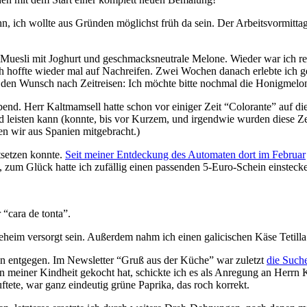
, ich wollte aus Gründen möglichst früh da sein. Der Arbeitsvormittag 
: Muesli mit Joghurt und geschmacksneutrale Melone. Wieder war ich re
ch hoffte wieder mal auf Nachreifen. Zwei Wochen danach erlebte ich g
r den Wunsch nach Zeitreisen: Ich möchte bitte nochmal die Honigmelo
d. Herr Kaltmamsell hatte schon vor einiger Zeit “Colorante” auf die Ei
nd leisten kann (konnte, bis vor Kurzem, und irgendwie wurden diese Z
en wir aus Spanien mitgebracht.)
tsetzen konnte.
Seit meiner Entdeckung des Automaten dort im Februar
s, zum Glück hatte ich zufällig einen passenden 5-Euro-Schein einsteck
“cara de tonta”.
heim versorgt sein. Außerdem nahm ich einen galicischen Käse Tetilla
en entgegen. Im Newsletter “Gruß aus der Küche” war zuletzt
die Suche
in meiner Kindheit gekocht hat, schickte ich es als Anregung an Herrn
tete, war ganz eindeutig grüne Paprika, das roch korrekt.