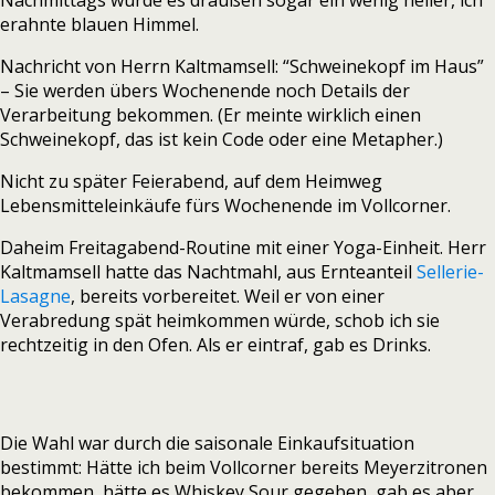
Nachmittags wurde es draußen sogar ein wenig heller, ich
erahnte blauen Himmel.
Nachricht von Herrn Kaltmamsell: “Schweinekopf im Haus”
– Sie werden übers Wochenende noch Details der
Verarbeitung bekommen. (Er meinte wirklich einen
Schweinekopf, das ist kein Code oder eine Metapher.)
Nicht zu später Feierabend, auf dem Heimweg
Lebensmitteleinkäufe fürs Wochenende im Vollcorner.
Daheim Freitagabend-Routine mit einer Yoga-Einheit. Herr
Kaltmamsell hatte das Nachtmahl, aus Ernteanteil
Sellerie-
Lasagne
, bereits vorbereitet. Weil er von einer
Verabredung spät heimkommen würde, schob ich sie
rechtzeitig in den Ofen. Als er eintraf, gab es Drinks.
Die Wahl war durch die saisonale Einkaufsituation
bestimmt: Hätte ich beim Vollcorner bereits Meyerzitronen
bekommen, hätte es Whiskey Sour gegeben, gab es aber