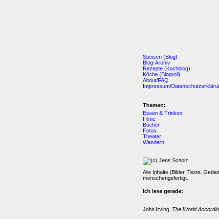
Speisen (Blog)
Blog-Archiv
Rezepte (Kochblog)
Köche (Blogroll)
About/FAQ
Impressum/Datenschutzerkläru
Themen:
Essen & Trinken
Filme
Bücher
Fotos
Theater
Wandern
Alle Inhalte (Bilder, Texte, Geda
menschengefertigt.
Ich lese gerade:
John Irving,
The World Accordin