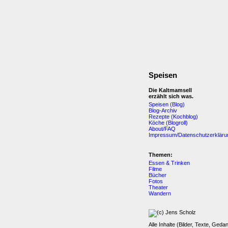
Speisen
Die Kaltmamsell
erzählt sich was.
Speisen (Blog)
Blog-Archiv
Rezepte (Kochblog)
Köche (Blogroll)
About/FAQ
Impressum/Datenschutzerkläru
Themen:
Essen & Trinken
Filme
Bücher
Fotos
Theater
Wandern
Alle Inhalte (Bilder, Texte, Geda