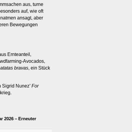
mmsachen aus, turne
besonders auf, wie oft
inatmen ansagt, aber
iteren Bewegungen
us Ernteanteil,
owdfarming-Avocados,
atatas bravas
, ein Stück
in Sigrid Nunez’
For
krieg.
r 2026 – Erneuter