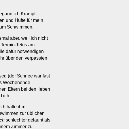
begann ich Krampf-
en und Hüfte für mein
 zum Schwimmen.
al aber, weil ich nicht
 Termin-Tetris am
 alle dafür notwendigen
ehr über den verpassten
weg (der Schnee war fast
ürs Wochenende
nen Eltern bei den lieben
 ich.
ich hatte ihm
hwimmen zur üblichen
ch
schlechter gelaunt als
seinem Zimmer zu