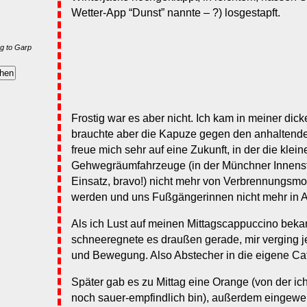
Wetter-App “Dunst” nannte – ?) losgestapft.
g to Garp
Frostig war es aber nicht. Ich kam in meiner dic
brauchte aber die Kapuze gegen den anhaltende
freue mich sehr auf eine Zukunft, in der die klei
Gehwegräumfahrzeuge (in der Münchner Innenst
Einsatz, bravo!) nicht mehr von Verbrennungsmo
werden und uns Fußgängerinnen nicht mehr in 
Als ich Lust auf meinen Mittagscappuccino beka
schneeregnete es draußen gerade, mir verging jed
und Bewegung. Also Abstecher in die eigene Caf
Später gab es zu Mittag eine Orange (von der ich
noch sauer-empfindlich bin), außerdem eingewei