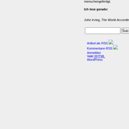
menschengefertigt.
Ich lese gerade:
John Irving,
The World Accordin
Artikel als RSS
Kommentare-RSS
Anmelden
Valid
XHTML
WordPress