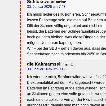
Schlosswiler
meint:
30. Januar 2026 um 7:43
Ich muss leider desillusionieren. Schneeräum
letzten Fahrzeuge sein, die man auf Batterien 
fällt der Schnee völlig ungeplant und nicht ein
heisst, die Batterien der Schneeräumfahrzeug
hoch geladen bleiben, was diese Dinger leider
mögen. Und daran kaputt gehen.
Wir – bei der SBB – gehen davon aus, dass di
Schneefräsen noch mindestens bis 2050 in Bet
die Kaltmamsell
meint:
30. Januar 2026 um 9:15
Ich erinnere mich,
Schlosswiler
, wie vor fast 
Elektromobilität auf dem Markt gebracht wurde,
Batterien im Fahrzeug aufgeladen wurden, sond
an Stationen gegen eine volle getauscht wurde
nach eine israelische Firma). Bei Pkw hat sich d
durchgesetzt (damals ging man noch davon aus