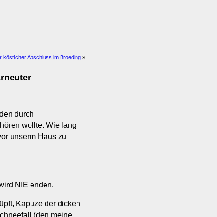
m
r köstlicher Abschluss im Broeding
»
Erneuter
rden durch
hören wollte: Wie lang
vor unserm Haus zu
wird NIE enden.
üpft, Kapuze der dicken
Schneefall (den meine