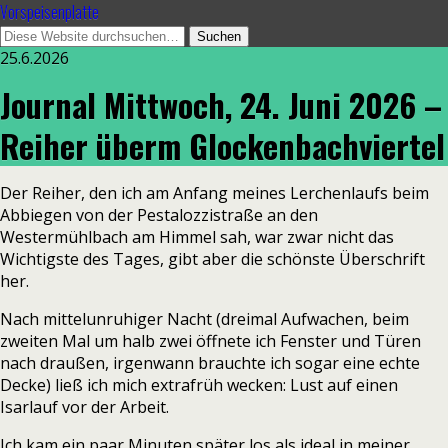
Vorspeisenplatte
25.6.2026
Journal Mittwoch, 24. Juni 2026 –
Reiher überm Glockenbachviertel
Der Reiher, den ich am Anfang meines Lerchenlaufs beim
Abbiegen von der Pestalozzistraße an den
Westermühlbach am Himmel sah, war zwar nicht das
Wichtigste des Tages, gibt aber die schönste Überschrift
her.
Nach mittelunruhiger Nacht (dreimal Aufwachen, beim
zweiten Mal um halb zwei öffnete ich Fenster und Türen
nach draußen, irgenwann brauchte ich sogar eine echte
Decke) ließ ich mich extrafrüh wecken: Lust auf einen
Isarlauf vor der Arbeit.
Ich kam ein paar Minuten später los als ideal in meiner