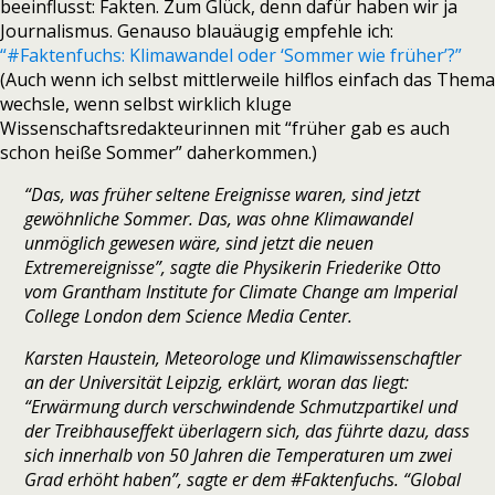
beeinflusst: Fakten. Zum Glück, denn dafür haben wir ja
Journalismus. Genauso blauäugig empfehle ich:
“#Faktenfuchs: Klimawandel oder ‘Sommer wie früher’?”
(Auch wenn ich selbst mittlerweile hilflos einfach das Thema
wechsle, wenn selbst wirklich kluge
Wissenschaftsredakteurinnen mit “früher gab es auch
schon heiße Sommer” daherkommen.)
“Das, was früher seltene Ereignisse waren, sind jetzt
gewöhnliche Sommer. Das, was ohne Klimawandel
unmöglich gewesen wäre, sind jetzt die neuen
Extremereignisse”, sagte die Physikerin Friederike Otto
vom Grantham Institute for Climate Change am Imperial
College London dem Science Media Center.
Karsten Haustein, Meteorologe und Klimawissenschaftler
an der Universität Leipzig, erklärt, woran das liegt:
“Erwärmung durch verschwindende Schmutzpartikel und
der Treibhauseffekt überlagern sich, das führte dazu, dass
sich innerhalb von 50 Jahren die Temperaturen um zwei
Grad erhöht haben”, sagte er dem #Faktenfuchs. “Global