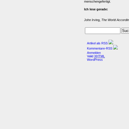
menschengefertigt.
Ich lese gerade:
John Irving,
The World Accordin
Artikel als RSS
Kommentare-RSS
Anmelden
Valid
XHTML
WordPress