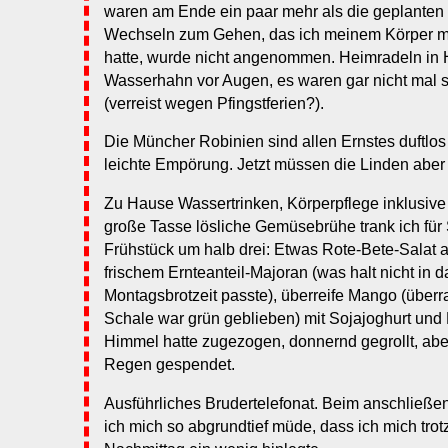
waren am Ende ein paar mehr als die geplanten
Wechseln zum Gehen, das ich meinem Körper m
hatte, wurde nicht angenommen. Heimradeln in 
Wasserhahn vor Augen, es waren gar nicht mal s
(verreist wegen Pfingstferien?).
Die Müncher Robinien sind allen Ernstes duftlos v
leichte Empörung. Jetzt müssen die Linden aber
Zu Hause Wassertrinken, Körperpflege inklusive
große Tasse lösliche Gemüsebrühe trank ich für
Frühstück um halb drei: Etwas Rote-Bete-Salat a
frischem Ernteanteil-Majoran (was halt nicht in 
Montagsbrotzeit passte), überreife Mango (über
Schale war grün geblieben) mit Sojajoghurt und
Himmel hatte zugezogen, donnernd gegrollt, aber
Regen gespendet.
Ausführliches Brudertelefonat. Beim anschließen
ich mich so abgrundtief müde, dass ich mich trot