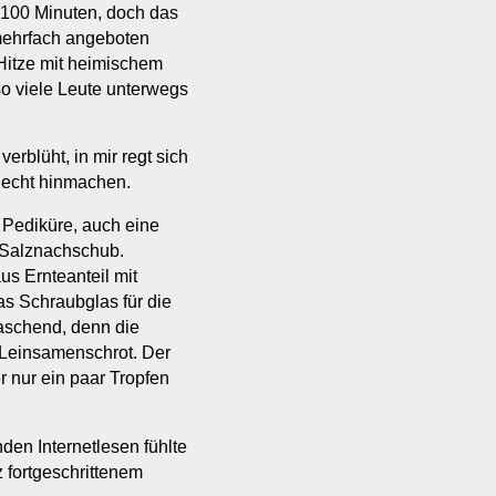
 100 Minuten, doch das
ehrfach angeboten
Hitze mit heimischem
o viele Leute unterwegs
erblüht, in mir regt sich
 echt hinmachen.
 Pediküre, auch eine
 Salznachschub.
us Ernteanteil mit
das Schraubglas für die
raschend, denn die
 Leinsamenschrot. Der
 nur ein paar Tropfen
den Internetlesen fühlte
z fortgeschrittenem