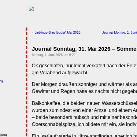
«
Lieblings-Breviloquia* Mai 2026
Journal Montag, 1. Jun
Journal Sonntag, 31. Mai 2026 – Somme
Montag, 1. Juni 2026 um 6:22
Ok geschlafen, nur leicht verkatert nach der Fei
am Vorabend aufgewacht.
ng
Der Morgen draußen sonniger und wärmer als an
Gewitter und Regen hatte es nachts nicht gegeb
Balkonkaffee, die beiden neuen Wasserschüssel
wurden zumindest von einer Amsel und einem Am
– beide besonders hübsch und mit einer beson
Oberschnabelspitze, ich bildete mir ein, sie indi
nken)
Ein Isarlauf würde in Hitze stattfinden, aber ich 