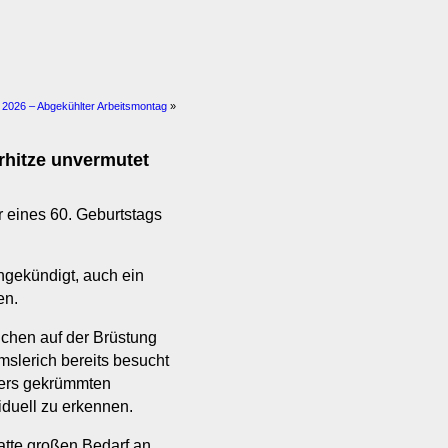
i 2026 – Abgekühlter Arbeitsmontag
»
rhitze unvermutet
er eines 60. Geburtstags
gekündigt, auch ein
en.
chen auf der Brüstung
slerich bereits besucht
ders gekrümmten
viduell zu erkennen.
hatte großen Bedarf an