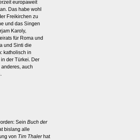
rzeit europaweit
 an. Das habe wohl
er Freikirchen zu
che und das Singen
irjam Karoly,
eirats für Roma und
a und Sinti die
 katholisch in
in der Türkei. Der
s anderes, auch
.
worden: Sein
Buch der
t bislang alle
mung von
Tim Thaler
hat