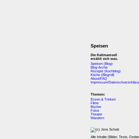
Speisen
Die Kaltmamsell
erzählt sich was.
Speisen (Blog)
Blog-Archiv
Rezepte (Kochblog)
Köche (Blogroll)
About/FAQ
Impressum/Datenschutzerkläru
Themen:
Essen & Trinken
Filme
Bücher
Fotos
Theater
Wandern
Alle Inhalte (Bilder, Texte, Geda