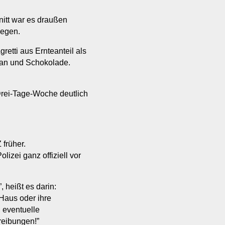
itt war es draußen
Regen.
etti aus Ernteanteil als
pan und Schokolade.
Drei-Tage-Woche deutlich
früher.
lizei ganz offiziell vor
 heißt es darin:
Haus oder ihre
 eventuelle
eibungen!”