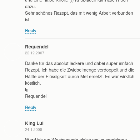
dazu.
Sehr schönes Rezept, das mit wenig Arbeit verbunden
ist.
Reply
Requendel
22.12.2007
Danke für das absolut leckere und dabei super einfach
Rezept. Ich habe die Zwiebelmenge verdoppelt und die
Hälfte der Flüssigkeit durch Met ersetzt. Es war wirklich
köstlich.
lg
Requendel
Reply
King Lui
24.1.2008
Werd ich am Wochenende gleich mal ausprobieren.