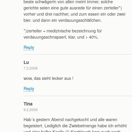
beste schwägerin von allen meint immer, solche
gerichte seien eine gute ausrede für einen zerteiler*)
vorher und drei nachher, und zum essen ein oder zwei
bier. und dann ein verdauungsschläfchen.
*)zerteiler = medizinische bezeichnung für
verdauungsschnapserl, klar, und > 40%.
Reply
Lu
7.2.2006
wow, das sieht lecker aus !
Reply
Tina
9.2.2006
Hab´s gestern Abend nachgekocht und alle waren
begeistert. Lediglich die Zwiebelmenge habe ich erhöht
und eine halbe Knolle (!) Knoblauch kam auch noch