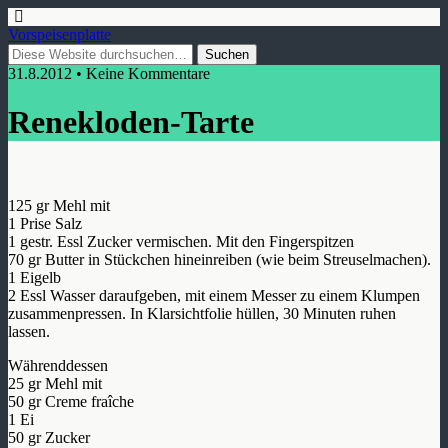
Vorspeisenplatte
31.8.2012 • Keine Kommentare
Renekloden-Tarte
125 gr Mehl mit
1 Prise Salz
1 gestr. Essl Zucker vermischen. Mit den Fingerspitzen
70 gr Butter in Stückchen hineinreiben (wie beim Streuselmachen).
1 Eigelb
2 Essl Wasser daraufgeben, mit einem Messer zu einem Klumpen
zusammenpressen. In Klarsichtfolie hüllen, 30 Minuten ruhen
lassen.
Währenddessen
25 gr Mehl mit
50 gr Creme fraîche
1 Ei
50 gr Zucker