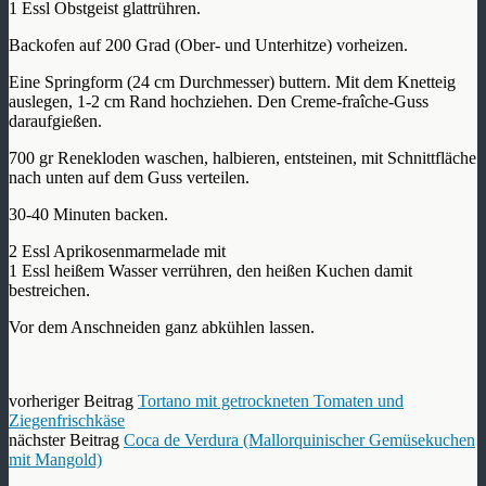
1 Essl Obstgeist glattrühren.
Backofen auf 200 Grad (Ober- und Unterhitze) vorheizen.
Eine Springform (24 cm Durchmesser) buttern. Mit dem Knetteig
auslegen, 1-2 cm Rand hochziehen. Den Creme-fraîche-Guss
daraufgießen.
700 gr Renekloden waschen, halbieren, entsteinen, mit Schnittfläche
nach unten auf dem Guss verteilen.
30-40 Minuten backen.
2 Essl Aprikosenmarmelade mit
1 Essl heißem Wasser verrühren, den heißen Kuchen damit
bestreichen.
Vor dem Anschneiden ganz abkühlen lassen.
vorheriger Beitrag
Tortano mit getrockneten Tomaten und
Ziegenfrischkäse
nächster Beitrag
Coca de Verdura (Mallorquinischer Gemüsekuchen
mit Mangold)