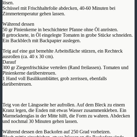
lösen.
Schüssel mit Frischhaltefolie abdecken, 40-60 Minuten bei
Zimmertemperatur gehen lassen.
Während dessen
50 gr Pinienkerne in beschichteter Pfanne ohne Öl anrösten.
8 getrocknete, in Öl eingelegte Tomaten in grobe Stücke schneiden.
Ein Backblech mit Backpapier auslegen.
Teig auf eine gut bemehlte Arbeitsfläche stürzen, ein Rechteck
ausrollen (ca. 40 x 30 cm).
Darauf
300 gr Ziegenfrischkäse verteilen (Rand freilassen). Tomaten und
Pinienkerne darüberstreuen.
1 Hand voll Basilikumblätter, grob zerrissen, ebenfalls
darüberstreuen.
Teig von der Längsseite her aufrollen. Auf dem Bleck zu einem
Kranz legen, die Enden mit etwas Wasser zusammenkleben. Ein
Marmeladenglas in der Mitte hilft, die Form zu wahren. Abdecken
und nochmal 30 Minuten gehen lassen.
Während dessen den Backofen auf 250 Grad vorheizen.