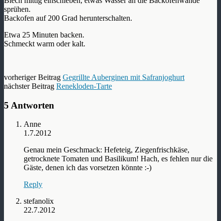
Blech mittig einschieben, etwas Wasser an die Backofenwände
sprühen.
Backofen auf 200 Grad herunterschalten.
Etwa 25 Minuten backen.
Schmeckt warm oder kalt.
vorheriger Beitrag
Gegrillte Auberginen mit Safranjoghurt
nächster Beitrag
Renekloden-Tarte
5 Antworten
Anne
1.7.2012
Genau mein Geschmack: Hefeteig, Ziegenfrischkäse,
getrocknete Tomaten und Basilikum! Hach, es fehlen nur die
Gäste, denen ich das vorsetzen könnte :-)
Reply
stefanolix
22.7.2012