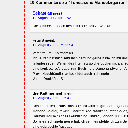
10 Kommentare zu “Tunesische Mandelzigarren”
Sebastian
meint:
11. August 2008 um 7:52
Die schmecken doch bestimmt auch toll zu Wodka?
FrauS
meint:
12. August 2008 um 23:54
Verehrte Frau Kaltmamsell
Ihr Beitrag hat mich sehr inspiriert und gerne hätte ich mir d
ja leider in den Weiten des Internetz solche Bücher nicht ans
eine konkretere Angabe zum Buch – die DamenundHerren Ama
Provinzbuchhändler weiss leider auch nicht mehr…
Vielen Dank! FrauS
die Kaltmamsell
meint:
13. August 2008 um 5:41
Das freut mich,
FrauS
, das Buch ist wirklich gut. Gerne gena
Marlena Spieler,
Jewish Cooking. The Traditions, Techniques
Hermes House / Anness Publishing Limited, London 2001. I
Sollte es nicht mehr neu erhältlich sein, empfehle ich zum Be
eine gebrauchte Ausgabe.