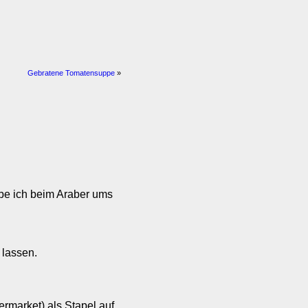
Gebratene Tomatensuppe
»
be ich beim Araber ums
 lassen.
permarket) als Stapel auf