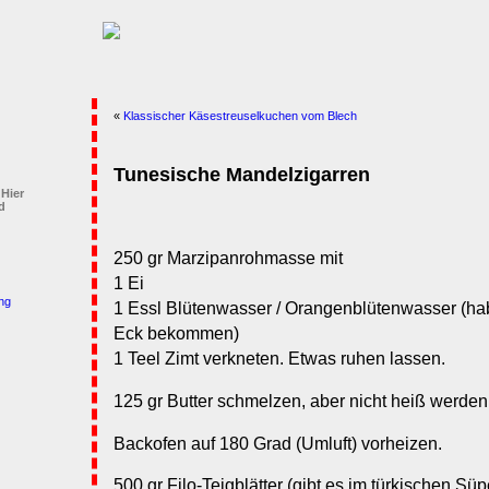
«
Klassischer Käsestreuselkuchen vom Blech
Tunesische Mandelzigarren
 Hier
d
250 gr Marzipanrohmasse mit
1 Ei
ng
1 Essl Blütenwasser / Orangenblütenwasser (ha
Eck bekommen)
1 Teel Zimt verkneten. Etwas ruhen lassen.
125 gr Butter schmelzen, aber nicht heiß werden
Backofen auf 180 Grad (Umluft) vorheizen.
500 gr Filo-Teigblätter (gibt es im türkischen Sü