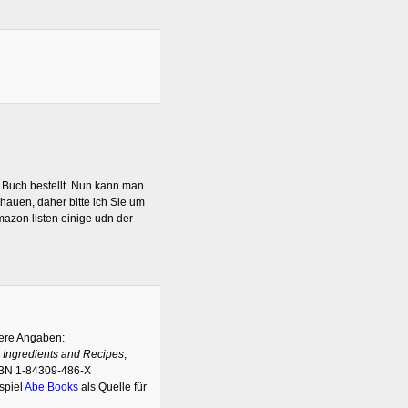
as Buch bestellt. Nun kann man
chauen, daher bitte ich Sie um
zon listen einige udn der
uere Angaben:
, Ingredients and Recipes
,
SBN 1-84309-486-X
ispiel
Abe Books
als Quelle für