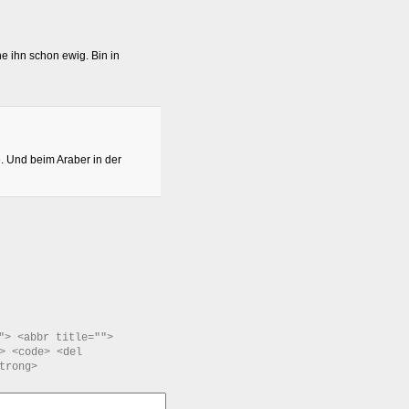
he ihn schon ewig. Bin in
e. Und beim Araber in der
"> <abbr title="">
> <code> <del
trong>