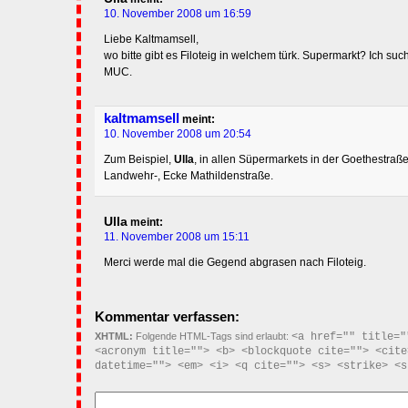
10. November 2008 um 16:59
Liebe Kaltmamsell,
wo bitte gibt es Filoteig in welchem türk. Supermarkt? Ich suc
MUC.
kaltmamsell
meint:
10. November 2008 um 20:54
Zum Beispiel,
Ulla
, in allen Süpermarkets in der Goethestraß
Landwehr-, Ecke Mathildenstraße.
Ulla
meint:
11. November 2008 um 15:11
Merci werde mal die Gegend abgrasen nach Filoteig.
Kommentar verfassen:
XHTML:
Folgende HTML-Tags sind erlaubt:
<a href="" title="
<acronym title=""> <b> <blockquote cite=""> <cite
datetime=""> <em> <i> <q cite=""> <s> <strike> <s