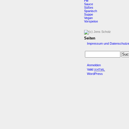
Pie
Sauce
Süßes
Spanisch
Suppe
Vegan
Vorspeise
Seiten
Impressum und Datenschutze
Anmelden
Valid
XHTML
WordPress