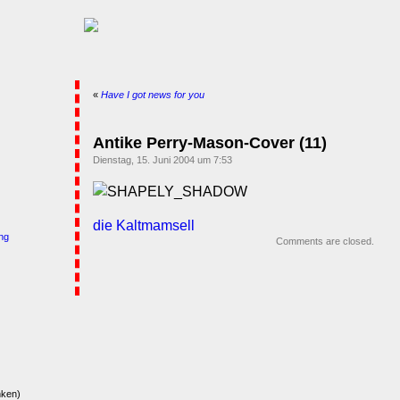
«
Have I got news for you
Antike Perry-Mason-Cover (11)
Dienstag, 15. Juni 2004 um 7:53
die Kaltmamsell
ng
Comments are closed.
nken)