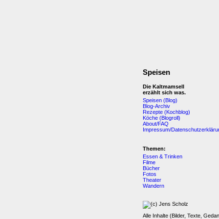
Speisen
Die Kaltmamsell
erzählt sich was.
Speisen (Blog)
Blog-Archiv
Rezepte (Kochblog)
Köche (Blogroll)
About/FAQ
Impressum/Datenschutzerkläru
Themen:
Essen & Trinken
Filme
Bücher
Fotos
Theater
Wandern
Alle Inhalte (Bilder, Texte, Geda