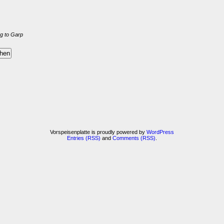
g to Garp
Vorspeisenplatte is proudly powered by
WordPress
Entries (RSS)
and
Comments (RSS)
.