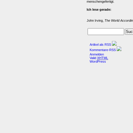
menschengefertigt.
Ich lese gerade:
John Irving,
The World Accordin
Artikel als RSS
Kommentare-RSS
Anmelden
Valid
XHTML
WordPress