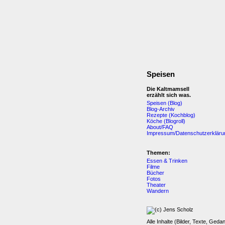
Speisen
Die Kaltmamsell
erzählt sich was.
Speisen (Blog)
Blog-Archiv
Rezepte (Kochblog)
Köche (Blogroll)
About/FAQ
Impressum/Datenschutzerkläru
Themen:
Essen & Trinken
Filme
Bücher
Fotos
Theater
Wandern
Alle Inhalte (Bilder, Texte, Geda