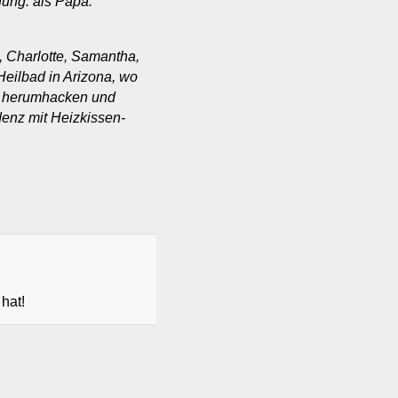
ung: als Papa.
 Charlotte, Samantha,
 Heilbad in Arizona, wo
r herumhacken und
denz mit Heizkissen-
 hat!