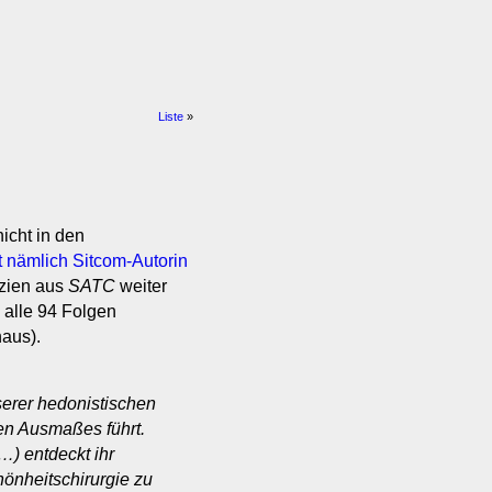
Liste
»
icht in den
t nämlich Sitcom-Autorin
azien aus
SATC
weiter
 alle 94 Folgen
aus).
nserer hedonistischen
en Ausmaßes führt.
…) entdeckt ihr
hönheitschirurgie zu