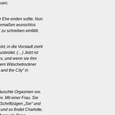
auen.
er Ehe enden sollte. Nun
st dermaßen wunschlos
 zu schreiben einfällt.
t, in die Vorstadt zieht
sbrütet. (…) Jetzt ist
ss, und wenn sie ihm
inem Wäschetrockner
and the City“ in
 täuschte Orgasmen vor,
e. Mit einer Frau. Sie
Schriftzügen „Sie“ und
und so findet Charlotte,