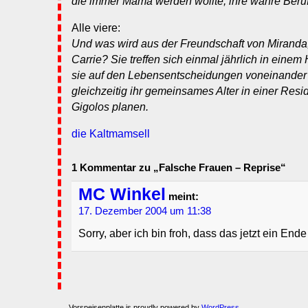
die immer Mama werden wollte, ihre wahre Beruf
Alle viere:
Und was wird aus der Freundschaft von Miranda,
Carrie? Sie treffen sich einmal jährlich in einem
sie auf den Lebensentscheidungen voneinande
gleichzeitig ihr gemeinsames Alter in einer Resi
Gigolos planen.
die Kaltmamsell
1 Kommentar zu „Falsche Frauen – Reprise“
MC Winkel
meint:
17. Dezember 2004 um 11:38
Sorry, aber ich bin froh, dass das jetzt ein Ende
Vorspeisenplatte is proudly powered by
WordPress