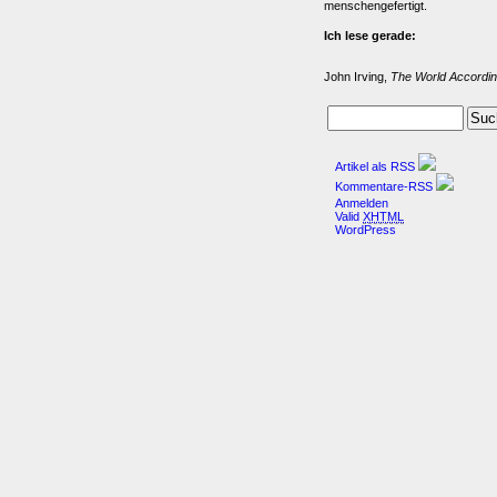
menschengefertigt.
Ich lese gerade:
John Irving,
The World Accordin
Artikel als RSS
Kommentare-RSS
Anmelden
Valid
XHTML
WordPress