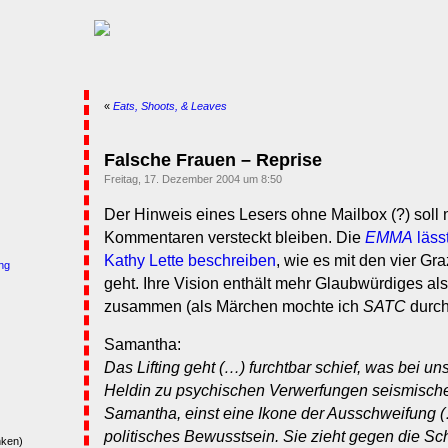
«
Eats, Shoots, & Leaves
Falsche Frauen – Reprise
Freitag, 17. Dezember 2004 um 8:50
Der Hinweis eines Lesers ohne Mailbox (?) soll n
Kommentaren versteckt bleiben. Die
EMMA
läss
Kathy Lette beschreiben
, wie es mit den vier Gr
ng
geht. Ihre Vision enthält mehr Glaubwürdiges als
zusammen (als Märchen mochte ich
SATC
durch
Samantha:
Das Lifting geht (…) furchtbar schief, was bei u
Heldin zu psychischen Verwerfungen seismisch
Samantha, einst eine Ikone der Ausschweifung (
politisches Bewusstsein. Sie zieht gegen die Sc
nken)