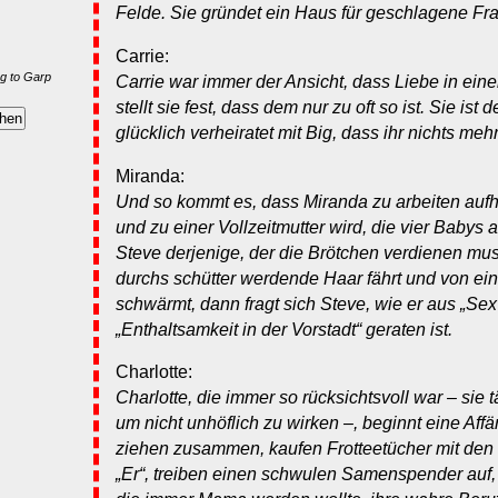
Felde. Sie gründet ein Haus für geschlagene Fr
Carrie:
g to Garp
Carrie war immer der Ansicht, dass Liebe in ein
stellt sie fest, dass dem nur zu oft so ist. Sie i
glücklich verheiratet mit Big, dass ihr nichts mehr
Miranda:
Und so kommt es, dass Miranda zu arbeiten aufhör
und zu einer Vollzeitmutter wird, die vier Babys au
Steve derjenige, der die Brötchen verdienen mu
durchs schütter werdende Haar fährt und von e
schwärmt, dann fragt sich Steve, wie er aus „Sex 
„Enthaltsamkeit in der Vorstadt“ geraten ist.
Charlotte:
Charlotte, die immer so rücksichtsvoll war – sie
um nicht unhöflich zu wirken –, beginnt eine Affär
ziehen zusammen, kaufen Frotteetücher mit den 
„Er“, treiben einen schwulen Samenspender auf, 