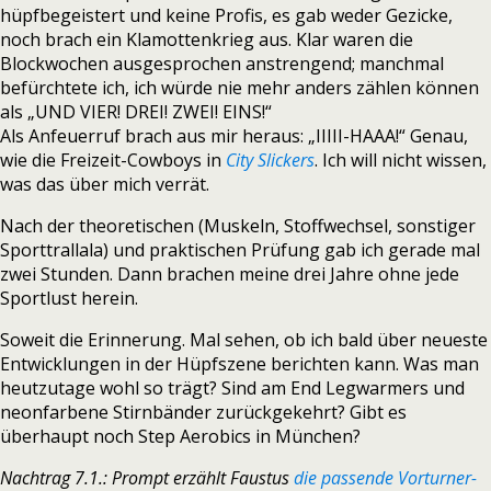
hüpfbegeistert und keine Profis, es gab weder Gezicke,
noch brach ein Klamottenkrieg aus. Klar waren die
Blockwochen ausgesprochen anstrengend; manchmal
befürchtete ich, ich würde nie mehr anders zählen können
als „UND VIER! DREI! ZWEI! EINS!“
Als Anfeuerruf brach aus mir heraus: „IIIII-HAAA!“ Genau,
wie die Freizeit-Cowboys in
City Slickers
. Ich will nicht wissen,
was das über mich verrät.
Nach der theoretischen (Muskeln, Stoffwechsel, sonstiger
Sporttrallala) und praktischen Prüfung gab ich gerade mal
zwei Stunden. Dann brachen meine drei Jahre ohne jede
Sportlust herein.
Soweit die Erinnerung. Mal sehen, ob ich bald über neueste
Entwicklungen in der Hüpfszene berichten kann. Was man
heutzutage wohl so trägt? Sind am End Legwarmers und
neonfarbene Stirnbänder zurückgekehrt? Gibt es
überhaupt noch Step Aerobics in München?
Nachtrag 7.1.: Prompt erzählt Faustus
die passende Vorturner-