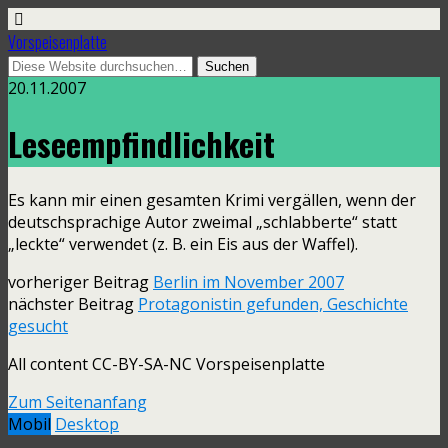
Vorspeisenplatte
20.11.2007
Leseempfindlichkeit
Es kann mir einen gesamten Krimi vergällen, wenn der
deutschsprachige Autor zweimal „schlabberte“ statt
„leckte“ verwendet (z. B. ein Eis aus der Waffel).
vorheriger Beitrag
Berlin im November 2007
nächster Beitrag
Protagonistin gefunden, Geschichte
gesucht
All content CC-BY-SA-NC Vorspeisenplatte
Zum Seitenanfang
Mobil
Desktop